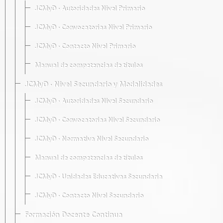
JCMyD · Autoridades Nivel Primario
JCMyD · Convocatorias Nivel Primario
JCMyD · Contacto Nivel Primario
Manual de competencias de títulos
JCMyD · Nivel Secundario y Modalidades
JCMyD · Autoridades Nivel Secundario
JCMyD · Convocatorias Nivel Secundario
JCMyD · Normativa Nivel Secundario
Manual de competencias de títulos
JCMyD · Unidades Educativas Secundaria
JCMyD · Contacto Nivel Secundario
Formación Docente Continua