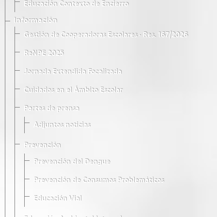
Educación Contexto de Encierro
Información
Gestión de Cooperadoras Escolares · Res. 167/2026
ReNPE 2025
Jornada Extendida Focalizada
Cuidados en el Ámbito Escolar
Partes de prensa
Adjuntos noticias
Prevención
Prevención del Dengue
Prevención de Consumos Problemáticos
Educación Vial