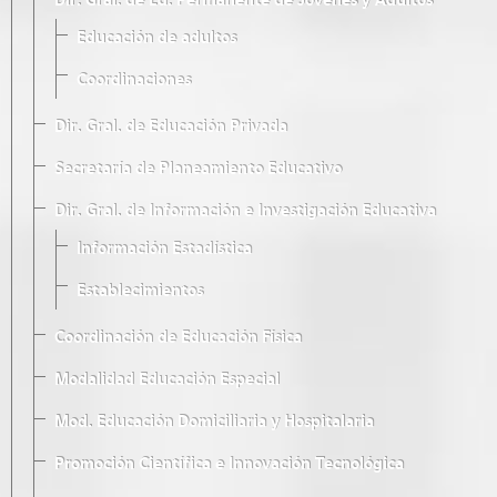
Dir. Gral. de Ed. Permanente de Jóvenes y Adultos
Educación de adultos
Coordinaciones
Dir. Gral. de Educación Privada
Secretaría de Planeamiento Educativo
Dir. Gral. de Información e Investigación Educativa
Información Estadística
Establecimientos
Coordinación de Educación Física
Modalidad Educación Especial
Mod. Educación Domiciliaria y Hospitalaria
Promoción Científica e Innovación Tecnológica