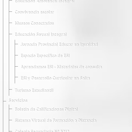
Educación Ambiental Integral
Convivencia escolar
Museos Conectados
Educación Sexual Integral
Jornada Provincial Educar en Igualdad
Espacio Específico de ESI
Aprendamos ESI - Materiales de consulta
ESI y Desarrollo Curricular en Salta
Turismo Estudiantil
Servicios
Boletín de Calificaciones Digital
Sistema Virtual de Formación a Distancia