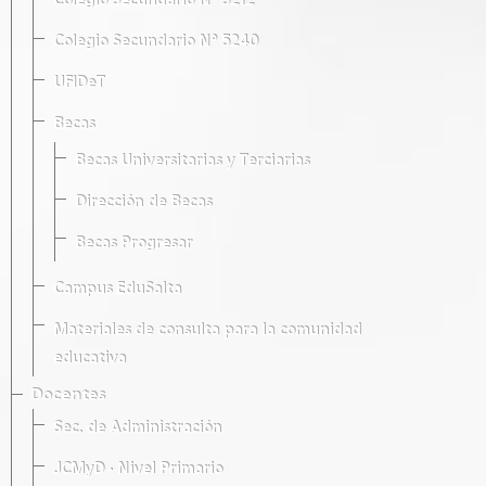
Colegio Secundario Nº 5212
Colegio Secundario Nº 5240
UFIDeT
Becas
Becas Universitarias y Terciarias
Dirección de Becas
Becas Progresar
Campus EduSalta
Materiales de consulta para la comunidad
educativa
Docentes
Sec. de Administración
JCMyD · Nivel Primario