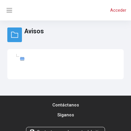
Salta al contenido principal
Acceder
Panel lateral
Avisos
Contáctanos
Síganos