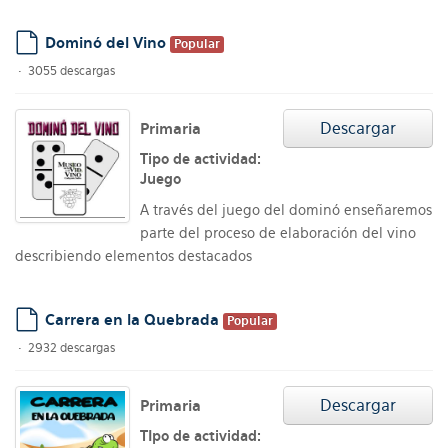
Dominó del Vino
Popular
default
3055 descargas
Descargar
Primaria
Tipo de actividad:
Juego
A través del juego del dominó enseñaremos
parte del proceso de elaboración del vino
describiendo elementos destacados
Carrera en la Quebrada
Popular
default
2932 descargas
Descargar
Primaria
TIpo de actividad: