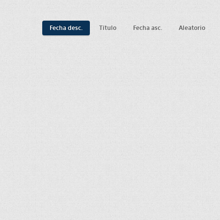
Fecha desc.
Título
Fecha asc.
Aleatorio