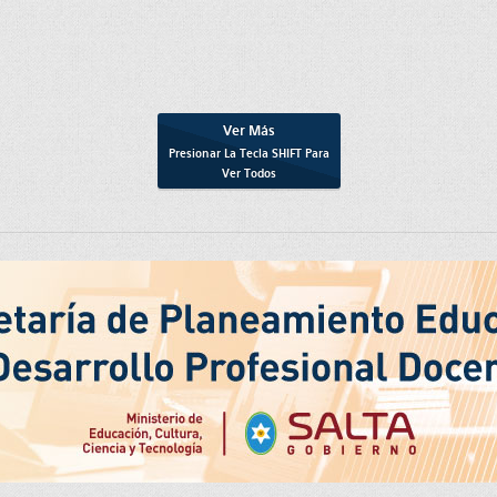
Ver Más
Presionar La Tecla
SHIFT
Para
Ver Todos