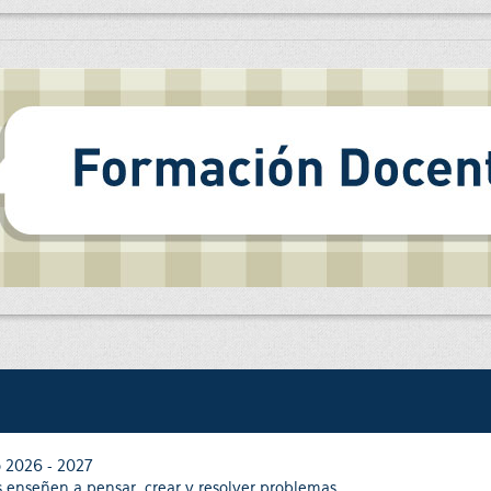
o 2026 - 2027
 enseñen a pensar, crear y resolver problemas