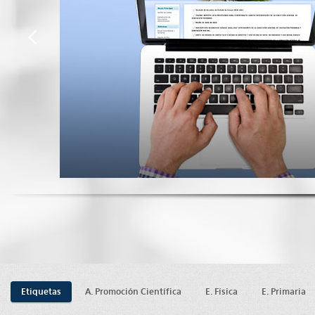
Etiquetas
A. Promoción Científica
E. Física
E. Primaria