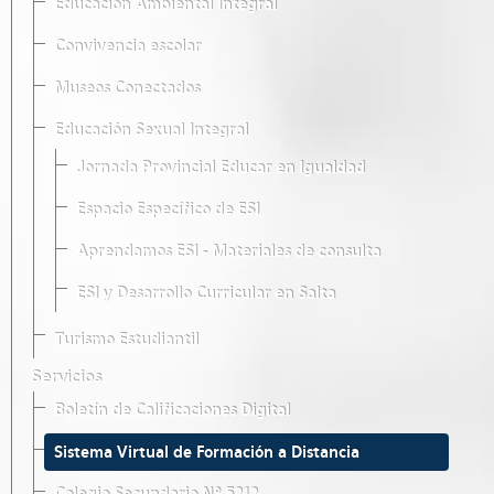
Educación Ambiental Integral
Convivencia escolar
Museos Conectados
Educación Sexual Integral
Jornada Provincial Educar en Igualdad
Espacio Específico de ESI
Aprendamos ESI - Materiales de consulta
ESI y Desarrollo Curricular en Salta
Turismo Estudiantil
Servicios
Boletín de Calificaciones Digital
Sistema Virtual de Formación a Distancia