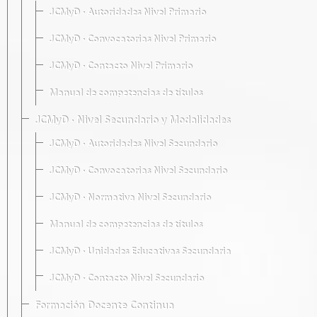
JCMyD · Autoridades Nivel Primario
JCMyD · Convocatorias Nivel Primario
JCMyD · Contacto Nivel Primario
Manual de competencias de títulos
JCMyD · Nivel Secundario y Modalidades
JCMyD · Autoridades Nivel Secundario
JCMyD · Convocatorias Nivel Secundario
JCMyD · Normativa Nivel Secundario
Manual de competencias de títulos
JCMyD · Unidades Educativas Secundaria
JCMyD · Contacto Nivel Secundario
Formación Docente Continua