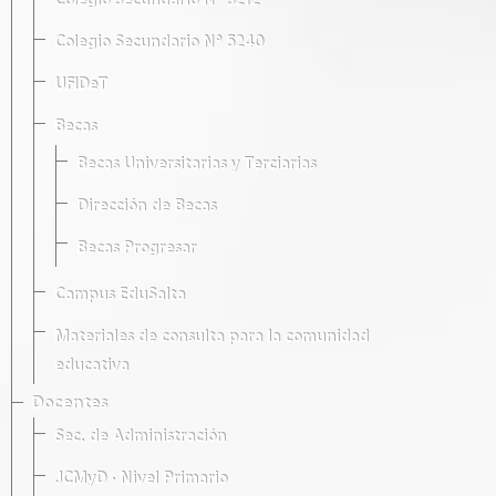
Colegio Secundario Nº 5212
Colegio Secundario Nº 5240
UFIDeT
Becas
Becas Universitarias y Terciarias
Dirección de Becas
Becas Progresar
Campus EduSalta
Materiales de consulta para la comunidad
educativa
Docentes
Sec. de Administración
JCMyD · Nivel Primario