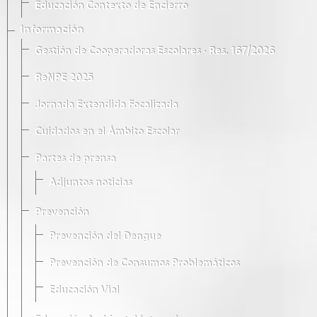
Educación Contexto de Encierro
Información
Gestión de Cooperadoras Escolares · Res. 167/2026
ReNPE 2025
Jornada Extendida Focalizada
Cuidados en el Ámbito Escolar
Partes de prensa
Adjuntos noticias
Prevención
Prevención del Dengue
Prevención de Consumos Problemáticos
Educación Vial