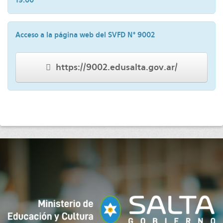
Acceso a la página web del SVFD N° 9002
https://9002.edusalta.gov.ar/