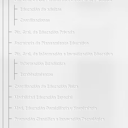
Dir. Gral. de Ed. Permanente de Jóvenes y Adultos
Educación de adultos
Coordinaciones
Dir. Gral. de Educación Privada
Secretaría de Planeamiento Educativo
Dir. Gral. de Información e Investigación Educativa
Información Estadística
Establecimientos
Coordinación de Educación Física
Modalidad Educación Especial
Mod. Educación Domiciliaria y Hospitalaria
Promoción Científica e Innovación Tecnológica