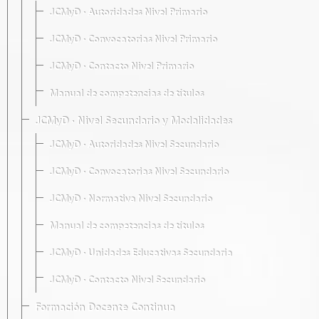
JCMyD · Autoridades Nivel Primario
JCMyD · Convocatorias Nivel Primario
JCMyD · Contacto Nivel Primario
Manual de competencias de títulos
JCMyD · Nivel Secundario y Modalidades
JCMyD · Autoridades Nivel Secundario
JCMyD · Convocatorias Nivel Secundario
JCMyD · Normativa Nivel Secundario
Manual de competencias de títulos
JCMyD · Unidades Educativas Secundaria
JCMyD · Contacto Nivel Secundario
Formación Docente Continua