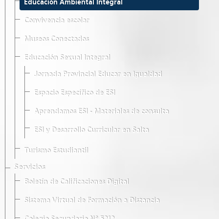
Educación Ambiental Integral
Convivencia escolar
Museos Conectados
Educación Sexual Integral
Jornada Provincial Educar en Igualdad
Espacio Específico de ESI
Aprendamos ESI - Materiales de consulta
ESI y Desarrollo Curricular en Salta
Turismo Estudiantil
Servicios
Boletín de Calificaciones Digital
Sistema Virtual de Formación a Distancia