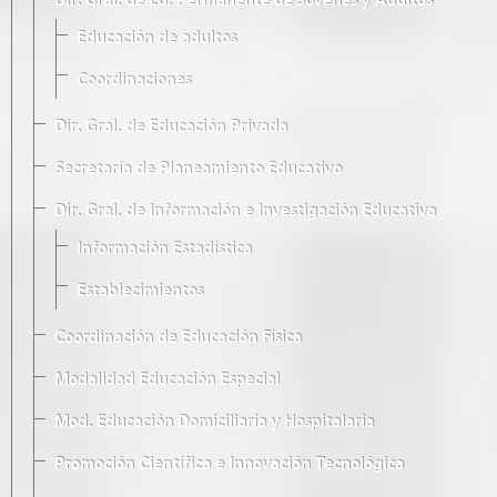
Dir. Gral. de Ed. Permanente de Jóvenes y Adultos
Educación de adultos
Coordinaciones
Dir. Gral. de Educación Privada
Secretaría de Planeamiento Educativo
Dir. Gral. de Información e Investigación Educativa
Información Estadística
Establecimientos
Coordinación de Educación Física
Modalidad Educación Especial
Mod. Educación Domiciliaria y Hospitalaria
Promoción Científica e Innovación Tecnológica