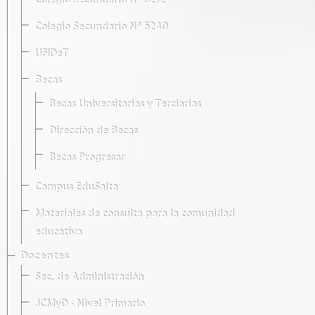
Colegio Secundario Nº 5212
Colegio Secundario Nº 5240
UFIDeT
Becas
Becas Universitarias y Terciarias
Dirección de Becas
Becas Progresar
Campus EduSalta
Materiales de consulta para la comunidad
educativa
Docentes
Sec. de Administración
JCMyD · Nivel Primario