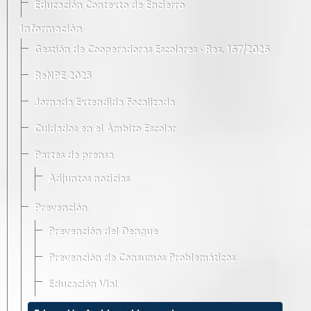
Educación Contexto de Encierro
Información
Gestión de Cooperadoras Escolares · Res. 167/2026
ReNPE 2025
Jornada Extendida Focalizada
Cuidados en el Ámbito Escolar
Partes de prensa
Adjuntos noticias
Prevención
Prevención del Dengue
Prevención de Consumos Problemáticos
Educación Vial