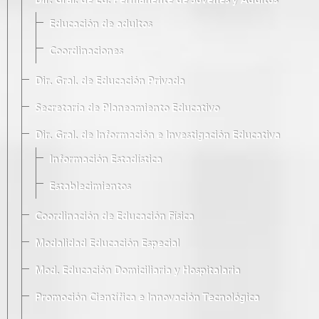
Dir. Gral. de Ed. Permanente de Jóvenes y Adultos
Educación de adultos
Coordinaciones
Dir. Gral. de Educación Privada
Secretaría de Planeamiento Educativo
Dir. Gral. de Información e Investigación Educativa
Información Estadística
Establecimientos
Coordinación de Educación Física
Modalidad Educación Especial
Mod. Educación Domiciliaria y Hospitalaria
Promoción Científica e Innovación Tecnológica