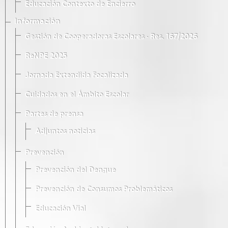
Educación Contexto de Encierro
Información
Gestión de Cooperadoras Escolares · Res. 167/2026
ReNPE 2025
Jornada Extendida Focalizada
Cuidados en el Ámbito Escolar
Partes de prensa
Adjuntos noticias
Prevención
Prevención del Dengue
Prevención de Consumos Problemáticos
Educación Vial