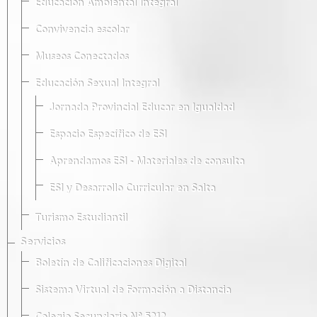
Educación Ambiental Integral
Convivencia escolar
Museos Conectados
Educación Sexual Integral
Jornada Provincial Educar en Igualdad
Espacio Específico de ESI
Aprendamos ESI - Materiales de consulta
ESI y Desarrollo Curricular en Salta
Turismo Estudiantil
Servicios
Boletín de Calificaciones Digital
Sistema Virtual de Formación a Distancia