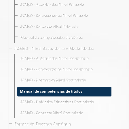
JCMyD · Autoridades Nivel Primario
JCMyD · Convocatorias Nivel Primario
JCMyD · Contacto Nivel Primario
Manual de competencias de títulos
JCMyD · Nivel Secundario y Modalidades
JCMyD · Autoridades Nivel Secundario
JCMyD · Convocatorias Nivel Secundario
JCMyD · Normativa Nivel Secundario
Manual de competencias de títulos
JCMyD · Unidades Educativas Secundaria
JCMyD · Contacto Nivel Secundario
Formación Docente Continua