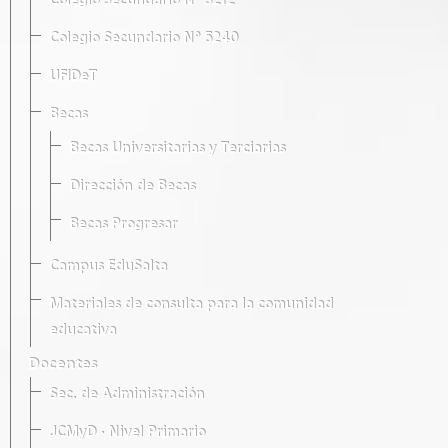
Colegio Secundario Nº 5212
Colegio Secundario Nº 5240
UFIDeT
Becas
Becas Universitarias y Terciarias
Dirección de Becas
Becas Progresar
Campus EduSalta
Materiales de consulta para la comunidad
educativa
Docentes
Sec. de Administración
JCMyD · Nivel Primario