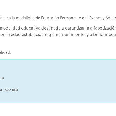
refiere a la modalidad de Educación Permanente de Jóvenes y Adult
odalidad educativa destinada a garantizar la alfabetización 
en la edad establecida reglamentariamente, y a brindar posibi
alidad.
KB
)
JA
(
572 KB
)