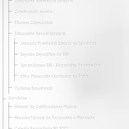
Educación Ambiental Integral
Convivencia escolar
Museos Conectados
Educación Sexual Integral
Jornada Provincial Educar en Igualdad
Espacio Específico de ESI
Aprendamos ESI - Materiales de consulta
ESI y Desarrollo Curricular en Salta
Turismo Estudiantil
Servicios
Boletín de Calificaciones Digital
Sistema Virtual de Formación a Distancia