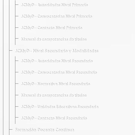
JCMyD · Autoridades Nivel Primario
JCMyD · Convocatorias Nivel Primario
JCMyD · Contacto Nivel Primario
Manual de competencias de títulos
JCMyD · Nivel Secundario y Modalidades
JCMyD · Autoridades Nivel Secundario
JCMyD · Convocatorias Nivel Secundario
JCMyD · Normativa Nivel Secundario
Manual de competencias de títulos
JCMyD · Unidades Educativas Secundaria
JCMyD · Contacto Nivel Secundario
Formación Docente Continua