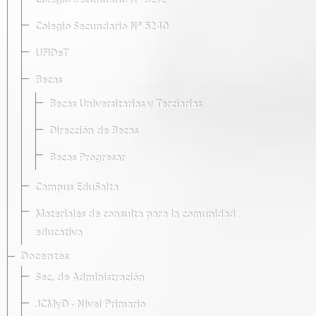
Colegio Secundario Nº 5212
Colegio Secundario Nº 5240
UFIDeT
Becas
Becas Universitarias y Terciarias
Dirección de Becas
Becas Progresar
Campus EduSalta
Materiales de consulta para la comunidad
educativa
Docentes
Sec. de Administración
JCMyD · Nivel Primario