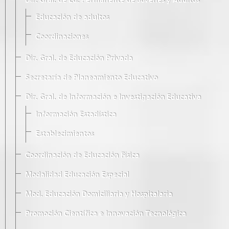
Dir. Gral. de Ed. Permanente de Jóvenes y Adultos
Educación de adultos
Coordinaciones
Dir. Gral. de Educación Privada
Secretaría de Planeamiento Educativo
Dir. Gral. de Información e Investigación Educativa
Información Estadística
Establecimientos
Coordinación de Educación Física
Modalidad Educación Especial
Mod. Educación Domiciliaria y Hospitalaria
Promoción Científica e Innovación Tecnológica