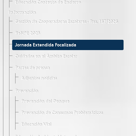
Educación Contexto de Encierro
Información
Gestión de Cooperadoras Escolares · Res. 167/2026
ReNPE 2025
Jornada Extendida Focalizada
Cuidados en el Ámbito Escolar
Partes de prensa
Adjuntos noticias
Prevención
Prevención del Dengue
Prevención de Consumos Problemáticos
Educación Vial