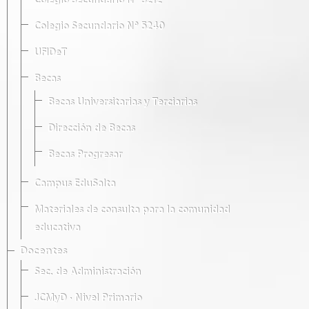
Colegio Secundario Nº 5212
Colegio Secundario Nº 5240
UFIDeT
Becas
Becas Universitarias y Terciarias
Dirección de Becas
Becas Progresar
Campus EduSalta
Materiales de consulta para la comunidad
educativa
Docentes
Sec. de Administración
JCMyD · Nivel Primario