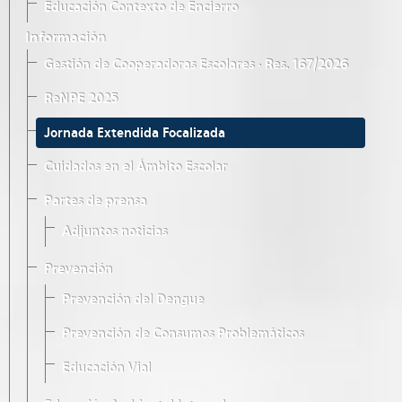
Educación Contexto de Encierro
Información
Gestión de Cooperadoras Escolares · Res. 167/2026
ReNPE 2025
Jornada Extendida Focalizada
Cuidados en el Ámbito Escolar
Partes de prensa
Adjuntos noticias
Prevención
Prevención del Dengue
Prevención de Consumos Problemáticos
Educación Vial