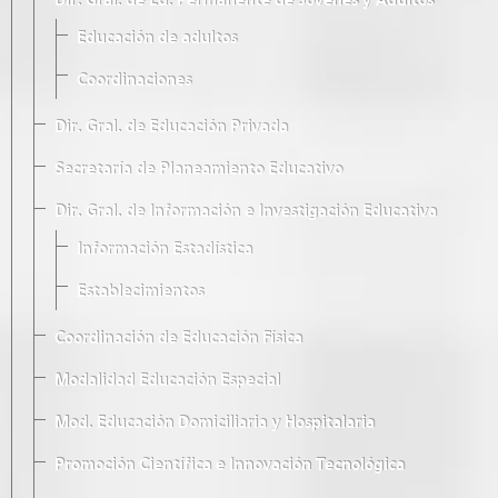
Dir. Gral. de Ed. Permanente de Jóvenes y Adultos
Educación de adultos
Coordinaciones
Dir. Gral. de Educación Privada
Secretaría de Planeamiento Educativo
Dir. Gral. de Información e Investigación Educativa
Información Estadística
Establecimientos
Coordinación de Educación Física
Modalidad Educación Especial
Mod. Educación Domiciliaria y Hospitalaria
Promoción Científica e Innovación Tecnológica