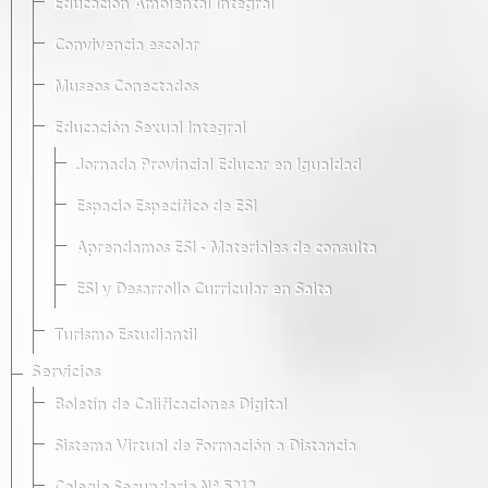
Educación Ambiental Integral
Convivencia escolar
Museos Conectados
Educación Sexual Integral
Jornada Provincial Educar en Igualdad
Espacio Específico de ESI
Aprendamos ESI - Materiales de consulta
ESI y Desarrollo Curricular en Salta
Turismo Estudiantil
Servicios
Boletín de Calificaciones Digital
Sistema Virtual de Formación a Distancia