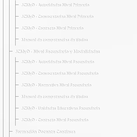
JCMyD · Autoridades Nivel Primario
JCMyD · Convocatorias Nivel Primario
JCMyD · Contacto Nivel Primario
Manual de competencias de títulos
JCMyD · Nivel Secundario y Modalidades
JCMyD · Autoridades Nivel Secundario
JCMyD · Convocatorias Nivel Secundario
JCMyD · Normativa Nivel Secundario
Manual de competencias de títulos
JCMyD · Unidades Educativas Secundaria
JCMyD · Contacto Nivel Secundario
Formación Docente Continua