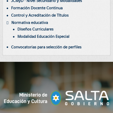
JCMyD · Nivel Secundario y Modalidades
Formación Docente Continua
Control y Acreditación de Títulos
Normativa educativa
Diseños Curriculares
Modalidad Educación Especial
Convocatorias para selección de perfiles