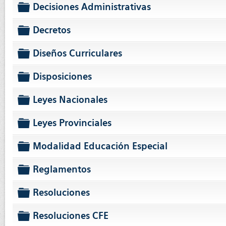
Decisiones Administrativas
folder
Decretos
folder
Diseños Curriculares
folder
Disposiciones
folder
Leyes Nacionales
folder
Leyes Provinciales
folder
Modalidad Educación Especial
folder
Reglamentos
folder
Resoluciones
folder
Resoluciones CFE