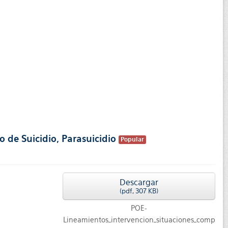
o de Suicidio, Parasuicidio
Popular
Descargar
(
pdf,
307 KB
)
POE-
Lineamientos_intervencion_situaciones_comp