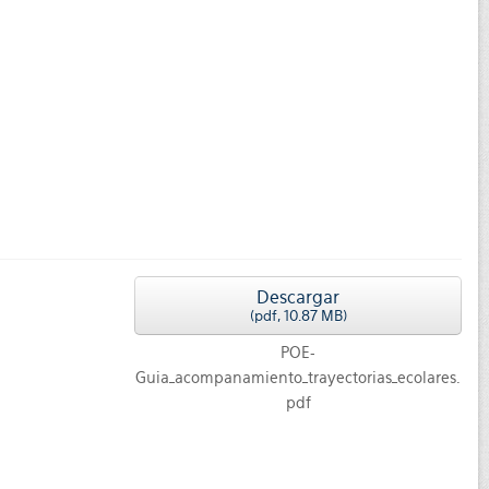
Descargar
(
pdf,
10.87 MB
)
POE-
Guia_acompanamiento_trayectorias_ecolares.
pdf