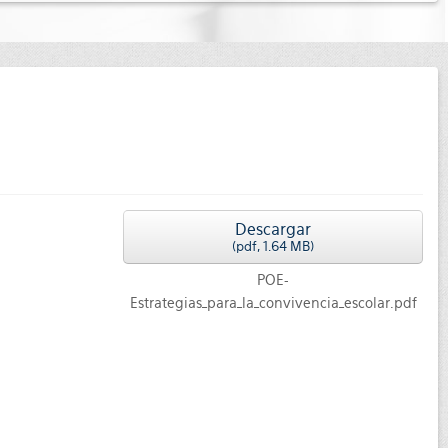
Descargar
(
pdf,
1.64 MB
)
POE-
Estrategias_para_la_convivencia_escolar.pdf