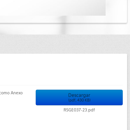
 como Anexo
Descargar
(
pdf,
430 KB
)
RSGE037-23.pdf