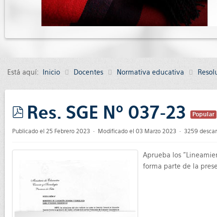
Está aquí:
Inicio
Docentes
Normativa educativa
Resol
Res. SGE Nº 037-23
Popular
pdf
Publicado el 25 Febrero 2023
Modificado el 03 Marzo 2023
3259 descar
Aprueba los "Lineamie
forma parte de la pres