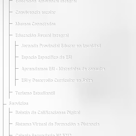
Educación Ambiental Integral
Convivencia escolar
Museos Conectados
Educación Sexual Integral
Jornada Provincial Educar en Igualdad
Espacio Específico de ESI
Aprendamos ESI - Materiales de consulta
ESI y Desarrollo Curricular en Salta
Turismo Estudiantil
Servicios
Boletín de Calificaciones Digital
Sistema Virtual de Formación a Distancia