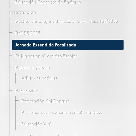
Educación Contexto de Encierro
Información
Gestión de Cooperadoras Escolares · Res. 167/2026
ReNPE 2025
Jornada Extendida Focalizada
Cuidados en el Ámbito Escolar
Partes de prensa
Adjuntos noticias
Prevención
Prevención del Dengue
Prevención de Consumos Problemáticos
Educación Vial