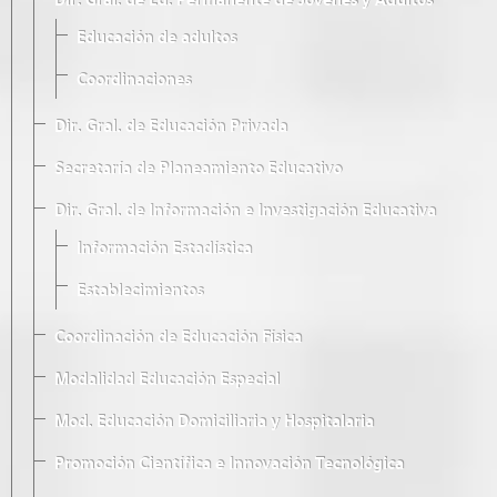
Dir. Gral. de Ed. Permanente de Jóvenes y Adultos
Educación de adultos
Coordinaciones
Dir. Gral. de Educación Privada
Secretaría de Planeamiento Educativo
Dir. Gral. de Información e Investigación Educativa
Información Estadística
Establecimientos
Coordinación de Educación Física
Modalidad Educación Especial
Mod. Educación Domiciliaria y Hospitalaria
Promoción Científica e Innovación Tecnológica