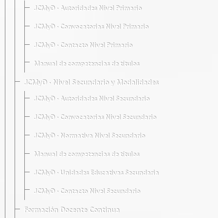
JCMyD · Autoridades Nivel Primario
JCMyD · Convocatorias Nivel Primario
JCMyD · Contacto Nivel Primario
Manual de competencias de títulos
JCMyD · Nivel Secundario y Modalidades
JCMyD · Autoridades Nivel Secundario
JCMyD · Convocatorias Nivel Secundario
JCMyD · Normativa Nivel Secundario
Manual de competencias de títulos
JCMyD · Unidades Educativas Secundaria
JCMyD · Contacto Nivel Secundario
Formación Docente Continua