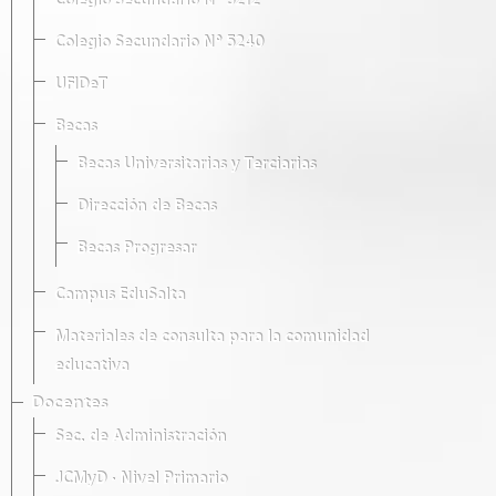
Colegio Secundario Nº 5212
Colegio Secundario Nº 5240
UFIDeT
Becas
Becas Universitarias y Terciarias
Dirección de Becas
Becas Progresar
Campus EduSalta
Materiales de consulta para la comunidad
educativa
Docentes
Sec. de Administración
JCMyD · Nivel Primario