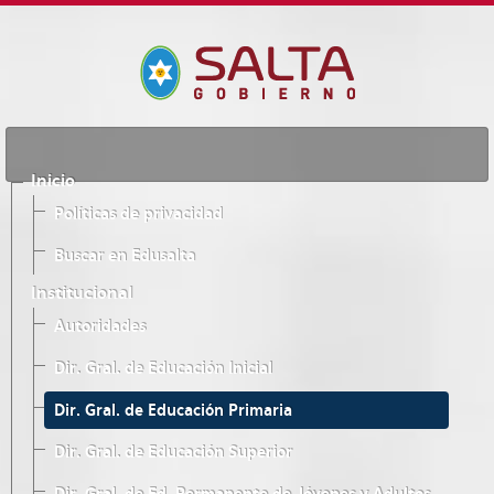
Inicio
Políticas de privacidad
Buscar en Edusalta
Institucional
Autoridades
Dir. Gral. de Educación Inicial
Dir. Gral. de Educación Primaria
Dir. Gral. de Educación Superior