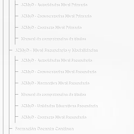
JCMyD · Autoridades Nivel Primario
JCMyD · Convocatorias Nivel Primario
JCMyD · Contacto Nivel Primario
Manual de competencias de títulos
JCMyD · Nivel Secundario y Modalidades
JCMyD · Autoridades Nivel Secundario
JCMyD · Convocatorias Nivel Secundario
JCMyD · Normativa Nivel Secundario
Manual de competencias de títulos
JCMyD · Unidades Educativas Secundaria
JCMyD · Contacto Nivel Secundario
Formación Docente Continua