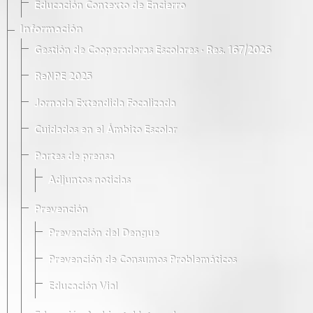
Educación Contexto de Encierro
Información
Gestión de Cooperadoras Escolares · Res. 167/2026
ReNPE 2025
Jornada Extendida Focalizada
Cuidados en el Ámbito Escolar
Partes de prensa
Adjuntos noticias
Prevención
Prevención del Dengue
Prevención de Consumos Problemáticos
Educación Vial