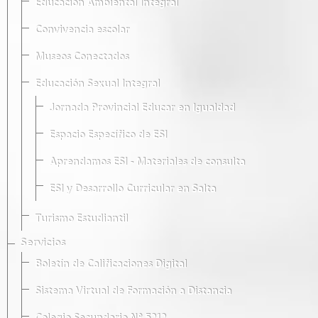
Educación Ambiental Integral
Convivencia escolar
Museos Conectados
Educación Sexual Integral
Jornada Provincial Educar en Igualdad
Espacio Específico de ESI
Aprendamos ESI - Materiales de consulta
ESI y Desarrollo Curricular en Salta
Turismo Estudiantil
Servicios
Boletín de Calificaciones Digital
Sistema Virtual de Formación a Distancia