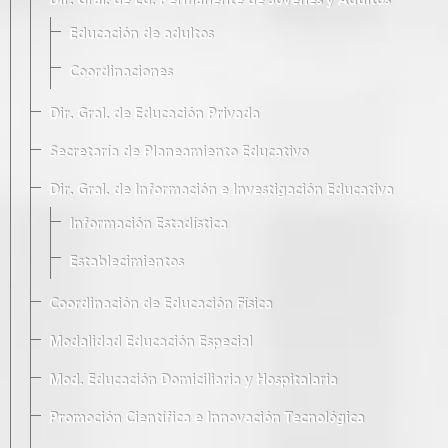
Dir. Gral. de Ed. Permanente de Jóvenes y Adultos
Educación de adultos
Coordinaciones
Dir. Gral. de Educación Privada
Secretaría de Planeamiento Educativo
Dir. Gral. de Información e Investigación Educativa
Información Estadística
Establecimientos
Coordinación de Educación Física
Modalidad Educación Especial
Mod. Educación Domiciliaria y Hospitalaria
Promoción Científica e Innovación Tecnológica