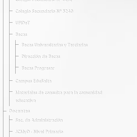
Colegio Secundario Nº 5212
Colegio Secundario Nº 5240
UFIDeT
Becas
Becas Universitarias y Terciarias
Dirección de Becas
Becas Progresar
Campus EduSalta
Materiales de consulta para la comunidad
educativa
Docentes
Sec. de Administración
JCMyD · Nivel Primario