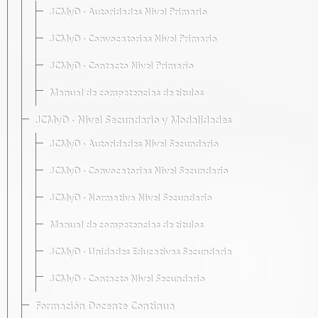
JCMyD · Autoridades Nivel Primario
JCMyD · Convocatorias Nivel Primario
JCMyD · Contacto Nivel Primario
Manual de competencias de títulos
JCMyD · Nivel Secundario y Modalidades
JCMyD · Autoridades Nivel Secundario
JCMyD · Convocatorias Nivel Secundario
JCMyD · Normativa Nivel Secundario
Manual de competencias de títulos
JCMyD · Unidades Educativas Secundaria
JCMyD · Contacto Nivel Secundario
Formación Docente Continua