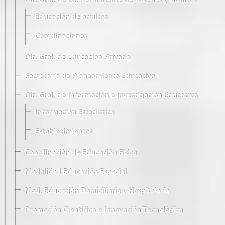
Dir. Gral. de Ed. Permanente de Jóvenes y Adultos
Educación de adultos
Coordinaciones
Dir. Gral. de Educación Privada
Secretaría de Planeamiento Educativo
Dir. Gral. de Información e Investigación Educativa
Información Estadística
Establecimientos
Coordinación de Educación Física
Modalidad Educación Especial
Mod. Educación Domiciliaria y Hospitalaria
Promoción Científica e Innovación Tecnológica