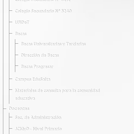
Colegio Secundario Nº 5212
Colegio Secundario Nº 5240
UFIDeT
Becas
Becas Universitarias y Terciarias
Dirección de Becas
Becas Progresar
Campus EduSalta
Materiales de consulta para la comunidad
educativa
Docentes
Sec. de Administración
JCMyD · Nivel Primario