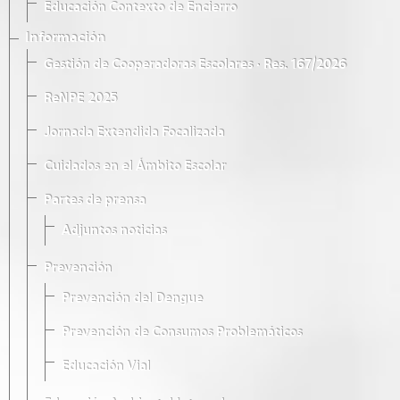
Educación Contexto de Encierro
Información
Gestión de Cooperadoras Escolares · Res. 167/2026
ReNPE 2025
Jornada Extendida Focalizada
Cuidados en el Ámbito Escolar
Partes de prensa
Adjuntos noticias
Prevención
Prevención del Dengue
Prevención de Consumos Problemáticos
Educación Vial