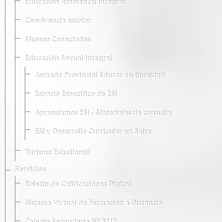
Educación Ambiental Integral
Convivencia escolar
Museos Conectados
Educación Sexual Integral
Jornada Provincial Educar en Igualdad
Espacio Específico de ESI
Aprendamos ESI - Materiales de consulta
ESI y Desarrollo Curricular en Salta
Turismo Estudiantil
Servicios
Boletín de Calificaciones Digital
Sistema Virtual de Formación a Distancia