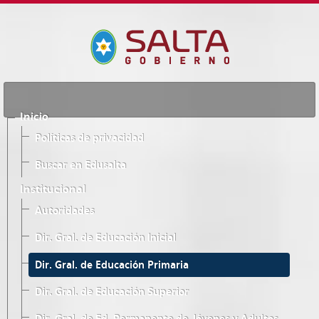
Inicio
Políticas de privacidad
Buscar en Edusalta
Institucional
Autoridades
Dir. Gral. de Educación Inicial
Dir. Gral. de Educación Primaria
Dir. Gral. de Educación Superior