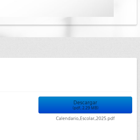
Descargar
(
pdf,
2.29 MB
)
Calendario_Escolar_2025.pdf