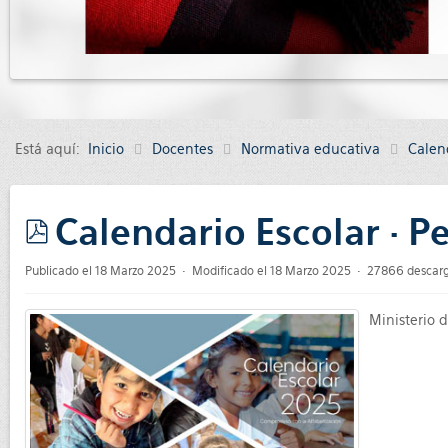
Está aquí:
Inicio
Docentes
Normativa educativa
Calen
Calendario Escolar · P
pdf
Publicado el 18 Marzo 2025
Modificado el 18 Marzo 2025
27866 descar
Ministerio 