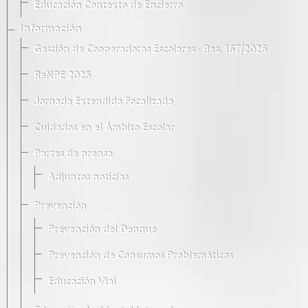
Educación Contexto de Encierro
Información
Gestión de Cooperadoras Escolares · Res. 167/2026
ReNPE 2025
Jornada Extendida Focalizada
Cuidados en el Ámbito Escolar
Partes de prensa
Adjuntos noticias
Prevención
Prevención del Dengue
Prevención de Consumos Problemáticos
Educación Vial