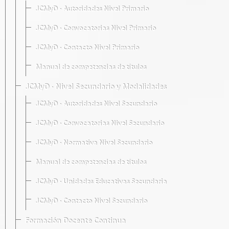
JCMyD · Autoridades Nivel Primario
JCMyD · Convocatorias Nivel Primario
JCMyD · Contacto Nivel Primario
Manual de competencias de títulos
JCMyD · Nivel Secundario y Modalidades
JCMyD · Autoridades Nivel Secundario
JCMyD · Convocatorias Nivel Secundario
JCMyD · Normativa Nivel Secundario
Manual de competencias de títulos
JCMyD · Unidades Educativas Secundaria
JCMyD · Contacto Nivel Secundario
Formación Docente Continua