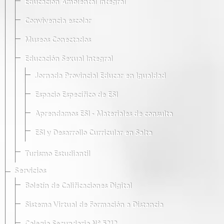
Educación Ambiental Integral
Convivencia escolar
Museos Conectados
Educación Sexual Integral
Jornada Provincial Educar en Igualdad
Espacio Específico de ESI
Aprendamos ESI - Materiales de consulta
ESI y Desarrollo Curricular en Salta
Turismo Estudiantil
Servicios
Boletín de Calificaciones Digital
Sistema Virtual de Formación a Distancia