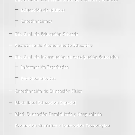
Dir. Gral. de Ed. Permanente de Jóvenes y Adultos
Educación de adultos
Coordinaciones
Dir. Gral. de Educación Privada
Secretaría de Planeamiento Educativo
Dir. Gral. de Información e Investigación Educativa
Información Estadística
Establecimientos
Coordinación de Educación Física
Modalidad Educación Especial
Mod. Educación Domiciliaria y Hospitalaria
Promoción Científica e Innovación Tecnológica