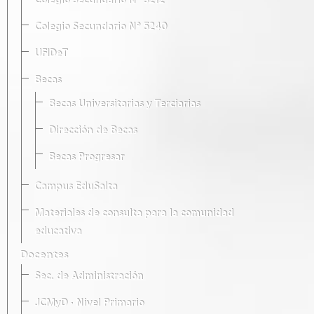
Colegio Secundario Nº 5212
Colegio Secundario Nº 5240
UFIDeT
Becas
Becas Universitarias y Terciarias
Dirección de Becas
Becas Progresar
Campus EduSalta
Materiales de consulta para la comunidad
educativa
Docentes
Sec. de Administración
JCMyD · Nivel Primario