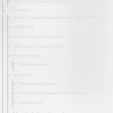
Educación Contexto de Encierro
Información
Gestión de Cooperadoras Escolares · Res. 167/2026
ReNPE 2025
Jornada Extendida Focalizada
Cuidados en el Ámbito Escolar
Partes de prensa
Adjuntos noticias
Prevención
Prevención del Dengue
Prevención de Consumos Problemáticos
Educación Vial