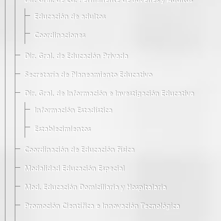
Dir. Gral. de Ed. Permanente de Jóvenes y Adultos
Educación de adultos
Coordinaciones
Dir. Gral. de Educación Privada
Secretaría de Planeamiento Educativo
Dir. Gral. de Información e Investigación Educativa
Información Estadística
Establecimientos
Coordinación de Educación Física
Modalidad Educación Especial
Mod. Educación Domiciliaria y Hospitalaria
Promoción Científica e Innovación Tecnológica