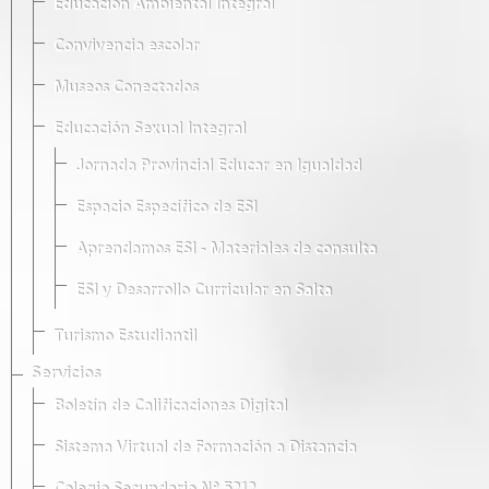
Educación Ambiental Integral
Convivencia escolar
Museos Conectados
Educación Sexual Integral
Jornada Provincial Educar en Igualdad
Espacio Específico de ESI
Aprendamos ESI - Materiales de consulta
ESI y Desarrollo Curricular en Salta
Turismo Estudiantil
Servicios
Boletín de Calificaciones Digital
Sistema Virtual de Formación a Distancia