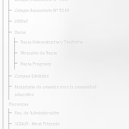
Colegio Secundario Nº 5212
Colegio Secundario Nº 5240
UFIDeT
Becas
Becas Universitarias y Terciarias
Dirección de Becas
Becas Progresar
Campus EduSalta
Materiales de consulta para la comunidad
educativa
Docentes
Sec. de Administración
JCMyD · Nivel Primario