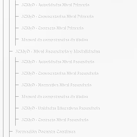
JCMyD · Autoridades Nivel Primario
JCMyD · Convocatorias Nivel Primario
JCMyD · Contacto Nivel Primario
Manual de competencias de títulos
JCMyD · Nivel Secundario y Modalidades
JCMyD · Autoridades Nivel Secundario
JCMyD · Convocatorias Nivel Secundario
JCMyD · Normativa Nivel Secundario
Manual de competencias de títulos
JCMyD · Unidades Educativas Secundaria
JCMyD · Contacto Nivel Secundario
Formación Docente Continua