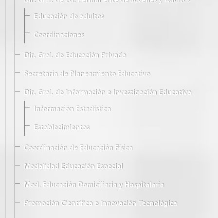
Dir. Gral. de Ed. Permanente de Jóvenes y Adultos
Educación de adultos
Coordinaciones
Dir. Gral. de Educación Privada
Secretaría de Planeamiento Educativo
Dir. Gral. de Información e Investigación Educativa
Información Estadística
Establecimientos
Coordinación de Educación Física
Modalidad Educación Especial
Mod. Educación Domiciliaria y Hospitalaria
Promoción Científica e Innovación Tecnológica