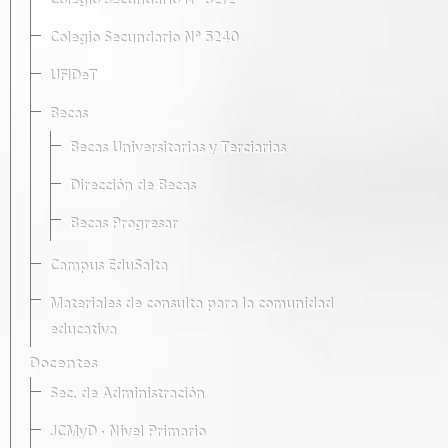
Colegio Secundario Nº 5212
Colegio Secundario Nº 5240
UFIDeT
Becas
Becas Universitarias y Terciarias
Dirección de Becas
Becas Progresar
Campus EduSalta
Materiales de consulta para la comunidad
educativa
Docentes
Sec. de Administración
JCMyD · Nivel Primario