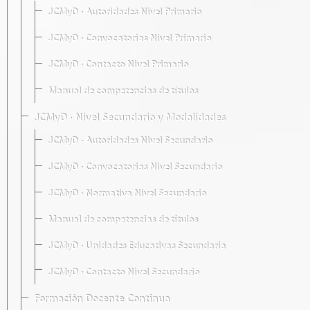
JCMyD · Autoridades Nivel Primario
JCMyD · Convocatorias Nivel Primario
JCMyD · Contacto Nivel Primario
Manual de competencias de títulos
JCMyD · Nivel Secundario y Modalidades
JCMyD · Autoridades Nivel Secundario
JCMyD · Convocatorias Nivel Secundario
JCMyD · Normativa Nivel Secundario
Manual de competencias de títulos
JCMyD · Unidades Educativas Secundaria
JCMyD · Contacto Nivel Secundario
Formación Docente Continua