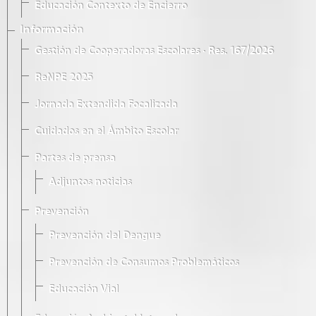
Educación Contexto de Encierro
Información
Gestión de Cooperadoras Escolares · Res. 167/2026
ReNPE 2025
Jornada Extendida Focalizada
Cuidados en el Ámbito Escolar
Partes de prensa
Adjuntos noticias
Prevención
Prevención del Dengue
Prevención de Consumos Problemáticos
Educación Vial