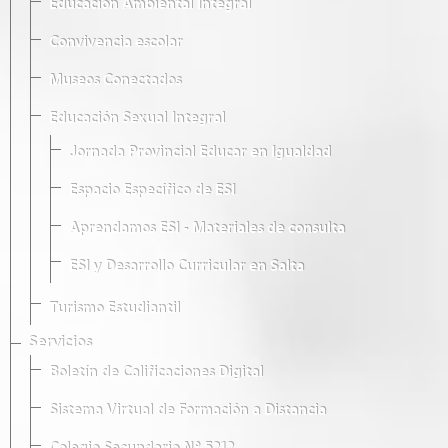
Educación Ambiental Integral
Convivencia escolar
Museos Conectados
Educación Sexual Integral
Jornada Provincial Educar en Igualdad
Espacio Específico de ESI
Aprendamos ESI - Materiales de consulta
ESI y Desarrollo Curricular en Salta
Turismo Estudiantil
Servicios
Boletín de Calificaciones Digital
Sistema Virtual de Formación a Distancia