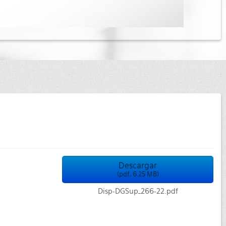
Descargar
(
pdf,
6.25 MB
)
Disp-DGSup_266-22.pdf