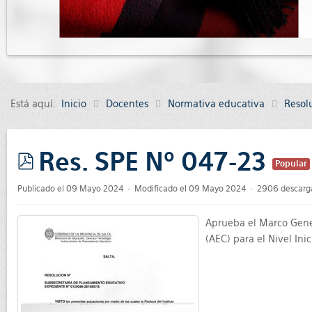
Está aquí:
Inicio
Docentes
Normativa educativa
Resol
Res. SPE Nº 047-23
Popular
pdf
Publicado el 09 Mayo 2024
Modificado el 09 Mayo 2024
2906 descarg
Aprueba el Marco Gener
(AEC) para el Nivel Ini