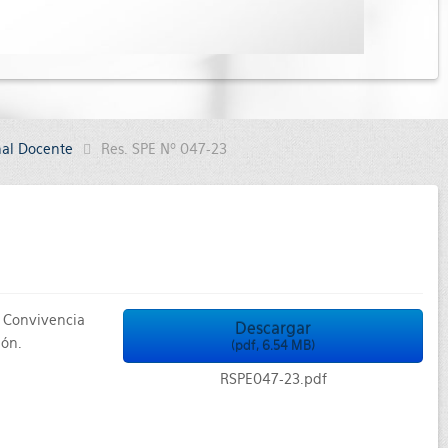
nal Docente
Res. SPE Nº 047-23
e Convivencia
Descargar
ión.
(
pdf,
6.54 MB
)
RSPE047-23.pdf