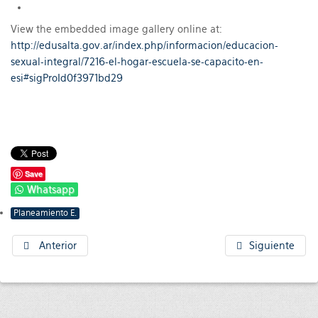
View the embedded image gallery online at:
http://edusalta.gov.ar/index.php/informacion/educacion-
sexual-integral/7216-el-hogar-escuela-se-capacito-en-
esi#sigProId0f3971bd29
Save
Whatsapp
Planeamiento E.
Anterior
Siguiente