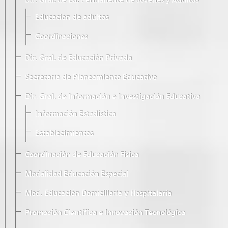
Dir. Gral. de Ed. Permanente de Jóvenes y Adultos
Educación de adultos
Coordinaciones
Dir. Gral. de Educación Privada
Secretaría de Planeamiento Educativo
Dir. Gral. de Información e Investigación Educativa
Información Estadística
Establecimientos
Coordinación de Educación Física
Modalidad Educación Especial
Mod. Educación Domiciliaria y Hospitalaria
Promoción Científica e Innovación Tecnológica