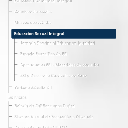
Educación Ambiental Integral
Convivencia escolar
Museos Conectados
Educación Sexual Integral
Jornada Provincial Educar en Igualdad
Espacio Específico de ESI
Aprendamos ESI - Materiales de consulta
ESI y Desarrollo Curricular en Salta
Turismo Estudiantil
Servicios
Boletín de Calificaciones Digital
Sistema Virtual de Formación a Distancia