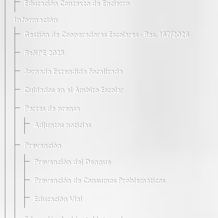
Educación Contexto de Encierro
Información
Gestión de Cooperadoras Escolares · Res. 167/2026
ReNPE 2025
Jornada Extendida Focalizada
Cuidados en el Ámbito Escolar
Partes de prensa
Adjuntos noticias
Prevención
Prevención del Dengue
Prevención de Consumos Problemáticos
Educación Vial