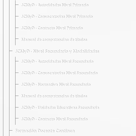
JCMyD · Autoridades Nivel Primario
JCMyD · Convocatorias Nivel Primario
JCMyD · Contacto Nivel Primario
Manual de competencias de títulos
JCMyD · Nivel Secundario y Modalidades
JCMyD · Autoridades Nivel Secundario
JCMyD · Convocatorias Nivel Secundario
JCMyD · Normativa Nivel Secundario
Manual de competencias de títulos
JCMyD · Unidades Educativas Secundaria
JCMyD · Contacto Nivel Secundario
Formación Docente Continua