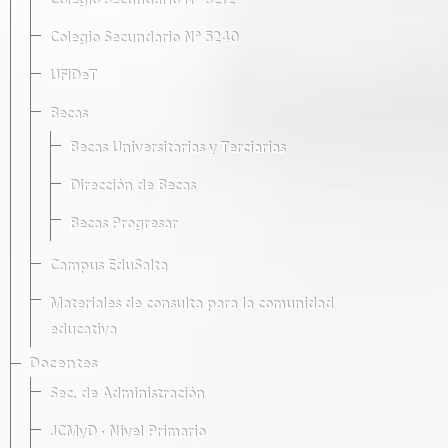
Colegio Secundario Nº 5212
Colegio Secundario Nº 5240
UFIDeT
Becas
Becas Universitarias y Terciarias
Dirección de Becas
Becas Progresar
Campus EduSalta
Materiales de consulta para la comunidad
educativa
Docentes
Sec. de Administración
JCMyD · Nivel Primario