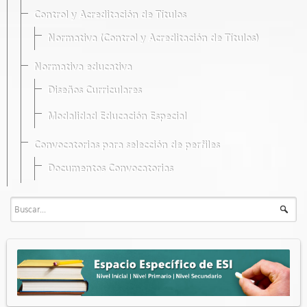
Control y Acreditación de Títulos
Normativa (Control y Acreditación de Títulos)
Normativa educativa
Diseños Curriculares
Modalidad Educación Especial
Convocatorias para selección de perfiles
Documentos Convocatorias