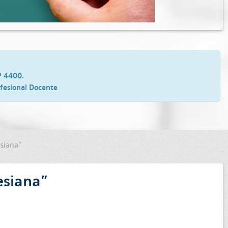
P 4400.
ofesional Docente
siana”
esiana”