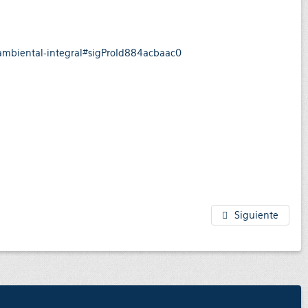
n-ambiental-integral#sigProId884acbaac0
Siguiente