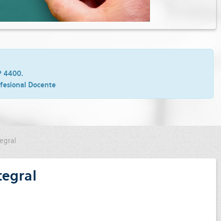
P 4400.
ofesional Docente
egral
tegral