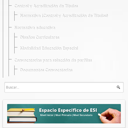
Control y Acreditación de Títulos
Normativa (Control y Acreditación de Títulos)
Normativa educativa
Diseños Curriculares
Modalidad Educación Especial
Convocatorias para selección de perfiles
Documentos Convocatorias