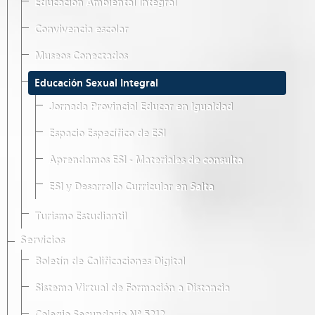
Educación Ambiental Integral
Convivencia escolar
Museos Conectados
Educación Sexual Integral
Jornada Provincial Educar en Igualdad
Espacio Específico de ESI
Aprendamos ESI - Materiales de consulta
ESI y Desarrollo Curricular en Salta
Turismo Estudiantil
Servicios
Boletín de Calificaciones Digital
Sistema Virtual de Formación a Distancia