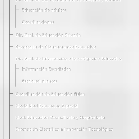
Dir. Gral. de Ed. Permanente de Jóvenes y Adultos
Educación de adultos
Coordinaciones
Dir. Gral. de Educación Privada
Secretaría de Planeamiento Educativo
Dir. Gral. de Información e Investigación Educativa
Información Estadística
Establecimientos
Coordinación de Educación Física
Modalidad Educación Especial
Mod. Educación Domiciliaria y Hospitalaria
Promoción Científica e Innovación Tecnológica