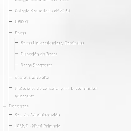
Colegio Secundario Nº 5212
Colegio Secundario Nº 5240
UFIDeT
Becas
Becas Universitarias y Terciarias
Dirección de Becas
Becas Progresar
Campus EduSalta
Materiales de consulta para la comunidad
educativa
Docentes
Sec. de Administración
JCMyD · Nivel Primario