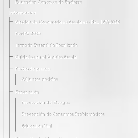
Educación Contexto de Encierro
Información
Gestión de Cooperadoras Escolares · Res. 167/2026
ReNPE 2025
Jornada Extendida Focalizada
Cuidados en el Ámbito Escolar
Partes de prensa
Adjuntos noticias
Prevención
Prevención del Dengue
Prevención de Consumos Problemáticos
Educación Vial