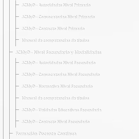
JCMyD · Autoridades Nivel Primario
JCMyD · Convocatorias Nivel Primario
JCMyD · Contacto Nivel Primario
Manual de competencias de títulos
JCMyD · Nivel Secundario y Modalidades
JCMyD · Autoridades Nivel Secundario
JCMyD · Convocatorias Nivel Secundario
JCMyD · Normativa Nivel Secundario
Manual de competencias de títulos
JCMyD · Unidades Educativas Secundaria
JCMyD · Contacto Nivel Secundario
Formación Docente Continua