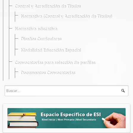
Control y Acreditación de Títulos
Normativa (Control y Acreditación de Títulos)
Normativa educativa
Diseños Curriculares
Modalidad Educación Especial
Convocatorias para selección de perfiles
Documentos Convocatorias