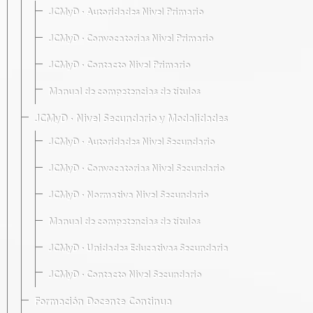
JCMyD · Autoridades Nivel Primario
JCMyD · Convocatorias Nivel Primario
JCMyD · Contacto Nivel Primario
Manual de competencias de títulos
JCMyD · Nivel Secundario y Modalidades
JCMyD · Autoridades Nivel Secundario
JCMyD · Convocatorias Nivel Secundario
JCMyD · Normativa Nivel Secundario
Manual de competencias de títulos
JCMyD · Unidades Educativas Secundaria
JCMyD · Contacto Nivel Secundario
Formación Docente Continua