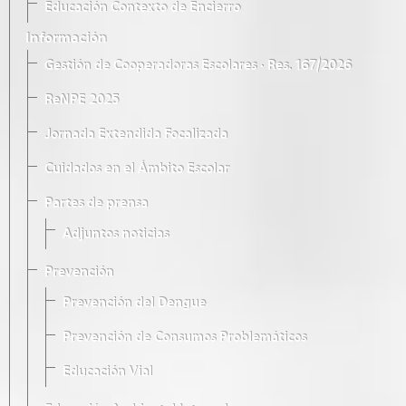
Educación Contexto de Encierro
Información
Gestión de Cooperadoras Escolares · Res. 167/2026
ReNPE 2025
Jornada Extendida Focalizada
Cuidados en el Ámbito Escolar
Partes de prensa
Adjuntos noticias
Prevención
Prevención del Dengue
Prevención de Consumos Problemáticos
Educación Vial