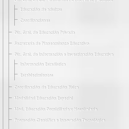
Dir. Gral. de Ed. Permanente de Jóvenes y Adultos
Educación de adultos
Coordinaciones
Dir. Gral. de Educación Privada
Secretaría de Planeamiento Educativo
Dir. Gral. de Información e Investigación Educativa
Información Estadística
Establecimientos
Coordinación de Educación Física
Modalidad Educación Especial
Mod. Educación Domiciliaria y Hospitalaria
Promoción Científica e Innovación Tecnológica