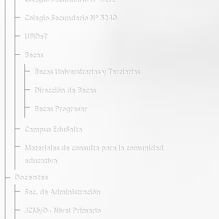
Colegio Secundario Nº 5212
Colegio Secundario Nº 5240
UFIDeT
Becas
Becas Universitarias y Terciarias
Dirección de Becas
Becas Progresar
Campus EduSalta
Materiales de consulta para la comunidad
educativa
Docentes
Sec. de Administración
JCMyD · Nivel Primario