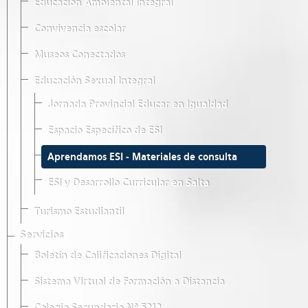
Educación Ambiental Integral
Convivencia escolar
Museos Conectados
Educación Sexual Integral
Jornada Provincial Educar en Igualdad
Espacio Específico de ESI
Aprendamos ESI - Materiales de consulta
ESI y Desarrollo Curricular en Salta
Turismo Estudiantil
Servicios
Boletín de Calificaciones Digital
Sistema Virtual de Formación a Distancia