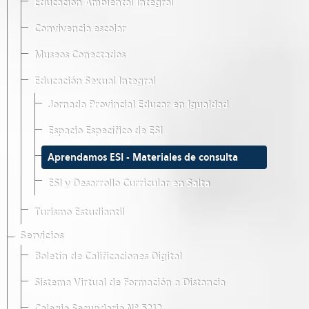
Educación Ambiental Integral
Convivencia escolar
Museos Conectados
Educación Sexual Integral
Jornada Provincial Educar en Igualdad
Espacio Específico de ESI
Aprendamos ESI - Materiales de consulta
ESI y Desarrollo Curricular en Salta
Turismo Estudiantil
Servicios
Boletín de Calificaciones Digital
Sistema Virtual de Formación a Distancia