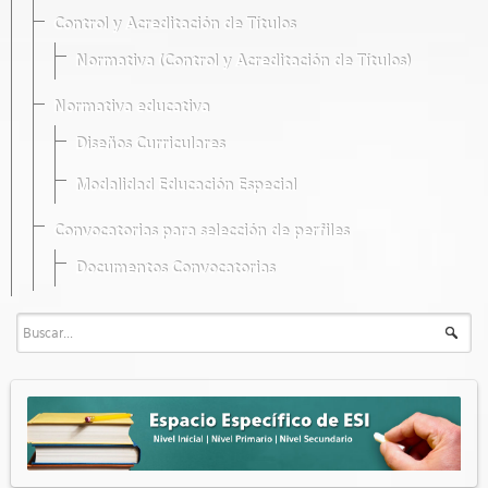
Control y Acreditación de Títulos
Normativa (Control y Acreditación de Títulos)
Normativa educativa
Diseños Curriculares
Modalidad Educación Especial
Convocatorias para selección de perfiles
Documentos Convocatorias