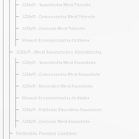
JCMyD · Autoridades Nivel Primario
JCMyD · Convocatorias Nivel Primario
JCMyD · Contacto Nivel Primario
Manual de competencias de títulos
JCMyD · Nivel Secundario y Modalidades
JCMyD · Autoridades Nivel Secundario
JCMyD · Convocatorias Nivel Secundario
JCMyD · Normativa Nivel Secundario
Manual de competencias de títulos
JCMyD · Unidades Educativas Secundaria
JCMyD · Contacto Nivel Secundario
Formación Docente Continua