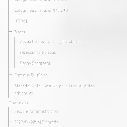
Colegio Secundario Nº 5212
Colegio Secundario Nº 5240
UFIDeT
Becas
Becas Universitarias y Terciarias
Dirección de Becas
Becas Progresar
Campus EduSalta
Materiales de consulta para la comunidad
educativa
Docentes
Sec. de Administración
JCMyD · Nivel Primario