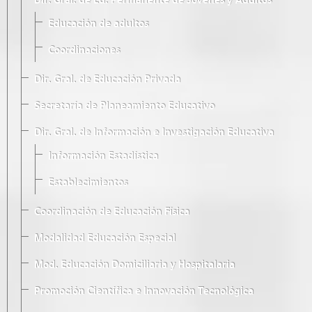
Dir. Gral. de Ed. Permanente de Jóvenes y Adultos
Educación de adultos
Coordinaciones
Dir. Gral. de Educación Privada
Secretaría de Planeamiento Educativo
Dir. Gral. de Información e Investigación Educativa
Información Estadística
Establecimientos
Coordinación de Educación Física
Modalidad Educación Especial
Mod. Educación Domiciliaria y Hospitalaria
Promoción Científica e Innovación Tecnológica