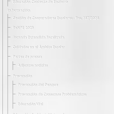
Educación Contexto de Encierro
Información
Gestión de Cooperadoras Escolares · Res. 167/2026
ReNPE 2025
Jornada Extendida Focalizada
Cuidados en el Ámbito Escolar
Partes de prensa
Adjuntos noticias
Prevención
Prevención del Dengue
Prevención de Consumos Problemáticos
Educación Vial