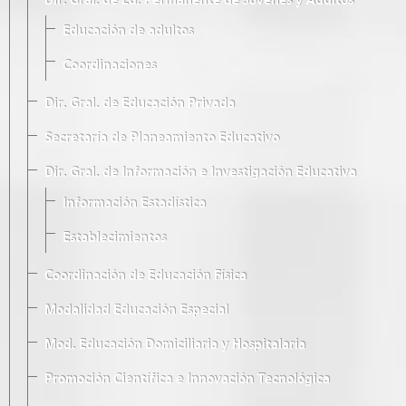
Dir. Gral. de Ed. Permanente de Jóvenes y Adultos
Educación de adultos
Coordinaciones
Dir. Gral. de Educación Privada
Secretaría de Planeamiento Educativo
Dir. Gral. de Información e Investigación Educativa
Información Estadística
Establecimientos
Coordinación de Educación Física
Modalidad Educación Especial
Mod. Educación Domiciliaria y Hospitalaria
Promoción Científica e Innovación Tecnológica