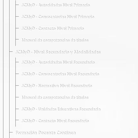
JCMyD · Autoridades Nivel Primario
JCMyD · Convocatorias Nivel Primario
JCMyD · Contacto Nivel Primario
Manual de competencias de títulos
JCMyD · Nivel Secundario y Modalidades
JCMyD · Autoridades Nivel Secundario
JCMyD · Convocatorias Nivel Secundario
JCMyD · Normativa Nivel Secundario
Manual de competencias de títulos
JCMyD · Unidades Educativas Secundaria
JCMyD · Contacto Nivel Secundario
Formación Docente Continua