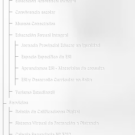
Educación Ambiental Integral
Convivencia escolar
Museos Conectados
Educación Sexual Integral
Jornada Provincial Educar en Igualdad
Espacio Específico de ESI
Aprendamos ESI - Materiales de consulta
ESI y Desarrollo Curricular en Salta
Turismo Estudiantil
Servicios
Boletín de Calificaciones Digital
Sistema Virtual de Formación a Distancia