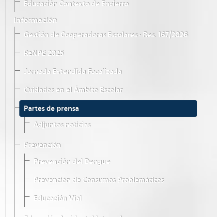
Educación Contexto de Encierro
Información
Gestión de Cooperadoras Escolares · Res. 167/2026
ReNPE 2025
Jornada Extendida Focalizada
Cuidados en el Ámbito Escolar
Partes de prensa
Adjuntos noticias
Prevención
Prevención del Dengue
Prevención de Consumos Problemáticos
Educación Vial