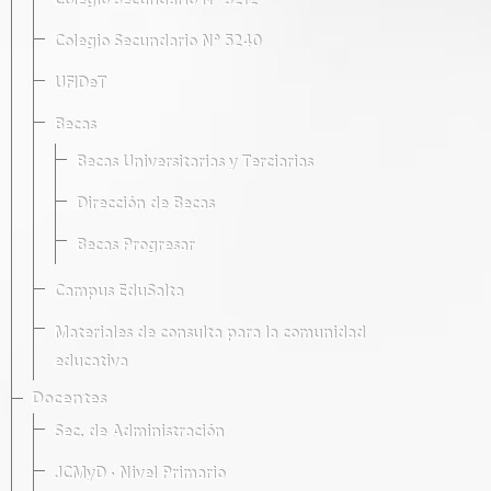
Colegio Secundario Nº 5212
Colegio Secundario Nº 5240
UFIDeT
Becas
Becas Universitarias y Terciarias
Dirección de Becas
Becas Progresar
Campus EduSalta
Materiales de consulta para la comunidad
educativa
Docentes
Sec. de Administración
JCMyD · Nivel Primario