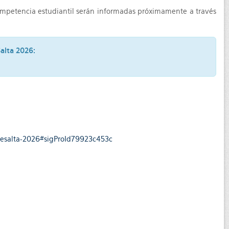
 competencia estudiantil serán informadas próximamente a través
Salta 2026:
atesalta-2026#sigProId79923c453c