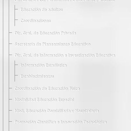
Dir. Gral. de Ed. Permanente de Jóvenes y Adultos
Educación de adultos
Coordinaciones
Dir. Gral. de Educación Privada
Secretaría de Planeamiento Educativo
Dir. Gral. de Información e Investigación Educativa
Información Estadística
Establecimientos
Coordinación de Educación Física
Modalidad Educación Especial
Mod. Educación Domiciliaria y Hospitalaria
Promoción Científica e Innovación Tecnológica