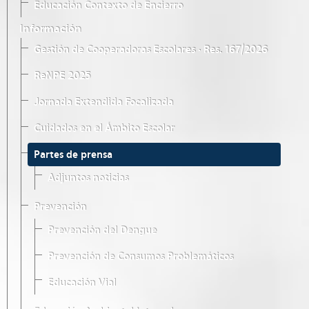
Educación Contexto de Encierro
Información
Gestión de Cooperadoras Escolares · Res. 167/2026
ReNPE 2025
Jornada Extendida Focalizada
Cuidados en el Ámbito Escolar
Partes de prensa
Adjuntos noticias
Prevención
Prevención del Dengue
Prevención de Consumos Problemáticos
Educación Vial