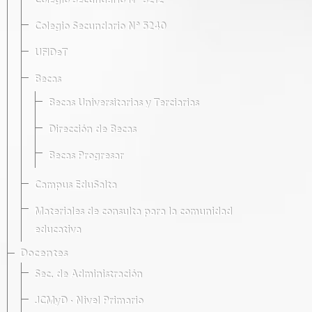
Colegio Secundario Nº 5212
Colegio Secundario Nº 5240
UFIDeT
Becas
Becas Universitarias y Terciarias
Dirección de Becas
Becas Progresar
Campus EduSalta
Materiales de consulta para la comunidad
educativa
Docentes
Sec. de Administración
JCMyD · Nivel Primario