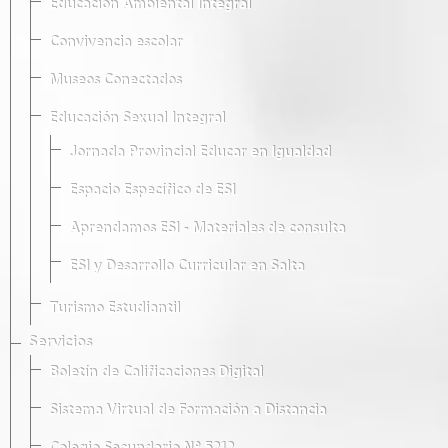
Educación Ambiental Integral
Convivencia escolar
Museos Conectados
Educación Sexual Integral
Jornada Provincial Educar en Igualdad
Espacio Específico de ESI
Aprendamos ESI - Materiales de consulta
ESI y Desarrollo Curricular en Salta
Turismo Estudiantil
Servicios
Boletín de Calificaciones Digital
Sistema Virtual de Formación a Distancia