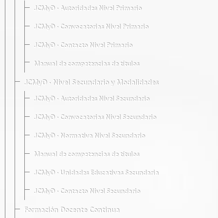
JCMyD · Autoridades Nivel Primario
JCMyD · Convocatorias Nivel Primario
JCMyD · Contacto Nivel Primario
Manual de competencias de títulos
JCMyD · Nivel Secundario y Modalidades
JCMyD · Autoridades Nivel Secundario
JCMyD · Convocatorias Nivel Secundario
JCMyD · Normativa Nivel Secundario
Manual de competencias de títulos
JCMyD · Unidades Educativas Secundaria
JCMyD · Contacto Nivel Secundario
Formación Docente Continua