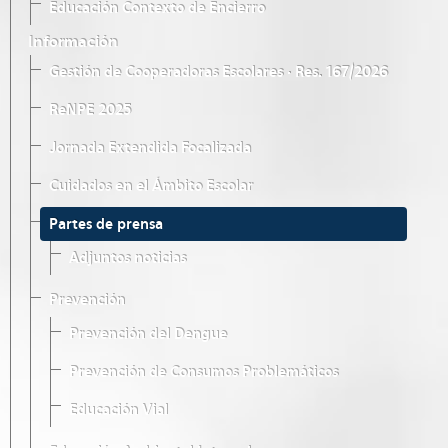
Educación Contexto de Encierro
Información
Gestión de Cooperadoras Escolares · Res. 167/2026
ReNPE 2025
Jornada Extendida Focalizada
Cuidados en el Ámbito Escolar
Partes de prensa
Adjuntos noticias
Prevención
Prevención del Dengue
Prevención de Consumos Problemáticos
Educación Vial