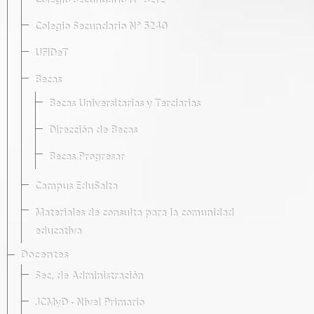
Colegio Secundario Nº 5212
Colegio Secundario Nº 5240
UFIDeT
Becas
Becas Universitarias y Terciarias
Dirección de Becas
Becas Progresar
Campus EduSalta
Materiales de consulta para la comunidad
educativa
Docentes
Sec. de Administración
JCMyD · Nivel Primario