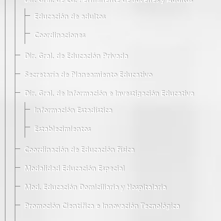
Dir. Gral. de Ed. Permanente de Jóvenes y Adultos
Educación de adultos
Coordinaciones
Dir. Gral. de Educación Privada
Secretaría de Planeamiento Educativo
Dir. Gral. de Información e Investigación Educativa
Información Estadística
Establecimientos
Coordinación de Educación Física
Modalidad Educación Especial
Mod. Educación Domiciliaria y Hospitalaria
Promoción Científica e Innovación Tecnológica