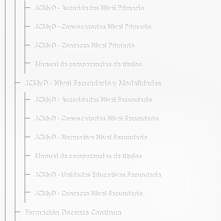
JCMyD · Autoridades Nivel Primario
JCMyD · Convocatorias Nivel Primario
JCMyD · Contacto Nivel Primario
Manual de competencias de títulos
JCMyD · Nivel Secundario y Modalidades
JCMyD · Autoridades Nivel Secundario
JCMyD · Convocatorias Nivel Secundario
JCMyD · Normativa Nivel Secundario
Manual de competencias de títulos
JCMyD · Unidades Educativas Secundaria
JCMyD · Contacto Nivel Secundario
Formación Docente Continua