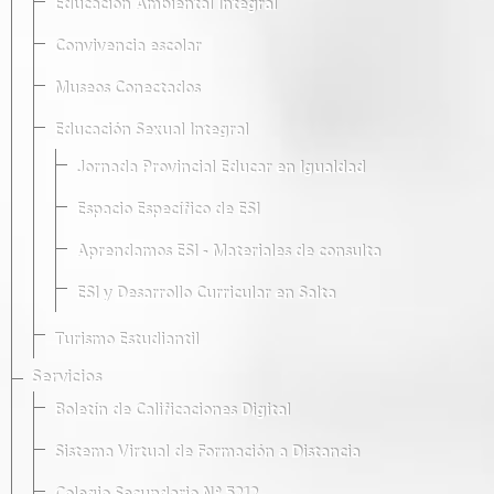
Educación Ambiental Integral
Convivencia escolar
Museos Conectados
Educación Sexual Integral
Jornada Provincial Educar en Igualdad
Espacio Específico de ESI
Aprendamos ESI - Materiales de consulta
ESI y Desarrollo Curricular en Salta
Turismo Estudiantil
Servicios
Boletín de Calificaciones Digital
Sistema Virtual de Formación a Distancia