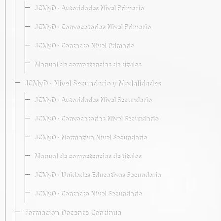
JCMyD · Autoridades Nivel Primario
JCMyD · Convocatorias Nivel Primario
JCMyD · Contacto Nivel Primario
Manual de competencias de títulos
JCMyD · Nivel Secundario y Modalidades
JCMyD · Autoridades Nivel Secundario
JCMyD · Convocatorias Nivel Secundario
JCMyD · Normativa Nivel Secundario
Manual de competencias de títulos
JCMyD · Unidades Educativas Secundaria
JCMyD · Contacto Nivel Secundario
Formación Docente Continua