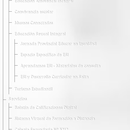
Educación Ambiental Integral
Convivencia escolar
Museos Conectados
Educación Sexual Integral
Jornada Provincial Educar en Igualdad
Espacio Específico de ESI
Aprendamos ESI - Materiales de consulta
ESI y Desarrollo Curricular en Salta
Turismo Estudiantil
Servicios
Boletín de Calificaciones Digital
Sistema Virtual de Formación a Distancia