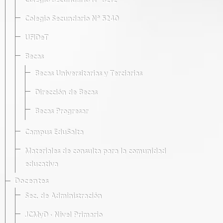
Colegio Secundario Nº 5212
Colegio Secundario Nº 5240
UFIDeT
Becas
Becas Universitarias y Terciarias
Dirección de Becas
Becas Progresar
Campus EduSalta
Materiales de consulta para la comunidad
educativa
Docentes
Sec. de Administración
JCMyD · Nivel Primario