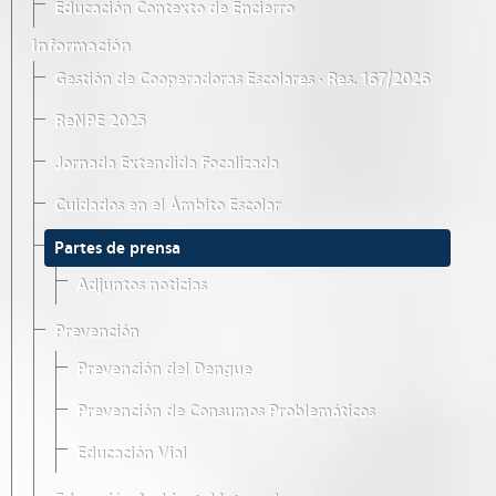
Educación Contexto de Encierro
Información
Gestión de Cooperadoras Escolares · Res. 167/2026
ReNPE 2025
Jornada Extendida Focalizada
Cuidados en el Ámbito Escolar
Partes de prensa
Adjuntos noticias
Prevención
Prevención del Dengue
Prevención de Consumos Problemáticos
Educación Vial