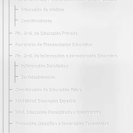
Dir. Gral. de Ed. Permanente de Jóvenes y Adultos
Educación de adultos
Coordinaciones
Dir. Gral. de Educación Privada
Secretaría de Planeamiento Educativo
Dir. Gral. de Información e Investigación Educativa
Información Estadística
Establecimientos
Coordinación de Educación Física
Modalidad Educación Especial
Mod. Educación Domiciliaria y Hospitalaria
Promoción Científica e Innovación Tecnológica