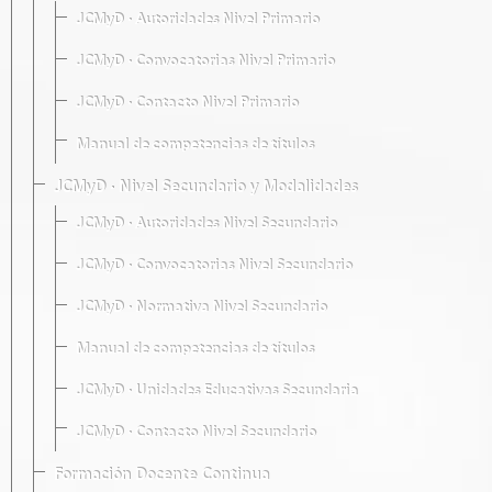
JCMyD · Autoridades Nivel Primario
JCMyD · Convocatorias Nivel Primario
JCMyD · Contacto Nivel Primario
Manual de competencias de títulos
JCMyD · Nivel Secundario y Modalidades
JCMyD · Autoridades Nivel Secundario
JCMyD · Convocatorias Nivel Secundario
JCMyD · Normativa Nivel Secundario
Manual de competencias de títulos
JCMyD · Unidades Educativas Secundaria
JCMyD · Contacto Nivel Secundario
Formación Docente Continua