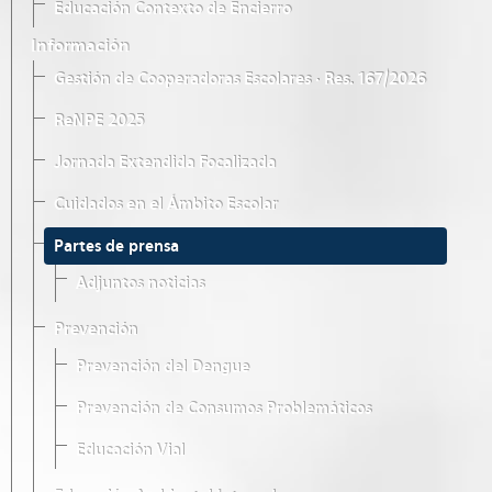
Educación Contexto de Encierro
Información
Gestión de Cooperadoras Escolares · Res. 167/2026
ReNPE 2025
Jornada Extendida Focalizada
Cuidados en el Ámbito Escolar
Partes de prensa
Adjuntos noticias
Prevención
Prevención del Dengue
Prevención de Consumos Problemáticos
Educación Vial