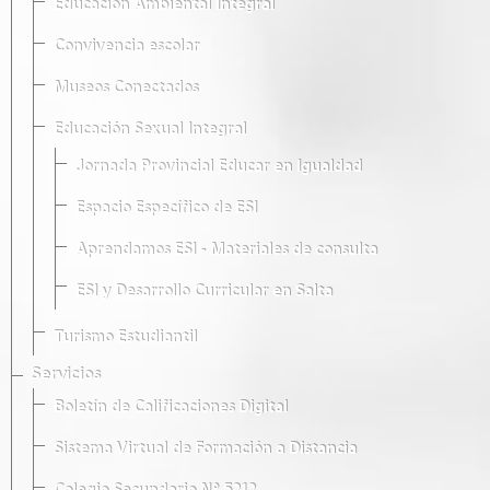
Educación Ambiental Integral
Convivencia escolar
Museos Conectados
Educación Sexual Integral
Jornada Provincial Educar en Igualdad
Espacio Específico de ESI
Aprendamos ESI - Materiales de consulta
ESI y Desarrollo Curricular en Salta
Turismo Estudiantil
Servicios
Boletín de Calificaciones Digital
Sistema Virtual de Formación a Distancia