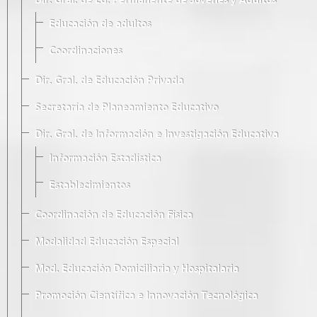
Dir. Gral. de Ed. Permanente de Jóvenes y Adultos
Educación de adultos
Coordinaciones
Dir. Gral. de Educación Privada
Secretaría de Planeamiento Educativo
Dir. Gral. de Información e Investigación Educativa
Información Estadística
Establecimientos
Coordinación de Educación Física
Modalidad Educación Especial
Mod. Educación Domiciliaria y Hospitalaria
Promoción Científica e Innovación Tecnológica