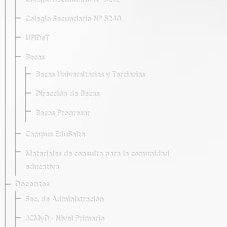
Colegio Secundario Nº 5212
Colegio Secundario Nº 5240
UFIDeT
Becas
Becas Universitarias y Terciarias
Dirección de Becas
Becas Progresar
Campus EduSalta
Materiales de consulta para la comunidad
educativa
Docentes
Sec. de Administración
JCMyD · Nivel Primario