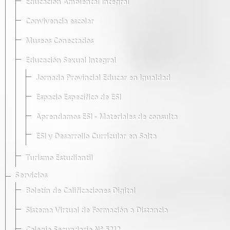
Educación Ambiental Integral
Convivencia escolar
Museos Conectados
Educación Sexual Integral
Jornada Provincial Educar en Igualdad
Espacio Específico de ESI
Aprendamos ESI - Materiales de consulta
ESI y Desarrollo Curricular en Salta
Turismo Estudiantil
Servicios
Boletín de Calificaciones Digital
Sistema Virtual de Formación a Distancia