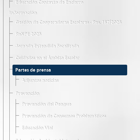
Educación Contexto de Encierro
Información
Gestión de Cooperadoras Escolares · Res. 167/2026
ReNPE 2025
Jornada Extendida Focalizada
Cuidados en el Ámbito Escolar
Partes de prensa
Adjuntos noticias
Prevención
Prevención del Dengue
Prevención de Consumos Problemáticos
Educación Vial