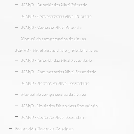
JCMyD · Autoridades Nivel Primario
JCMyD · Convocatorias Nivel Primario
JCMyD · Contacto Nivel Primario
Manual de competencias de títulos
JCMyD · Nivel Secundario y Modalidades
JCMyD · Autoridades Nivel Secundario
JCMyD · Convocatorias Nivel Secundario
JCMyD · Normativa Nivel Secundario
Manual de competencias de títulos
JCMyD · Unidades Educativas Secundaria
JCMyD · Contacto Nivel Secundario
Formación Docente Continua