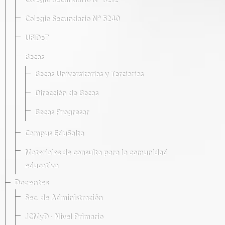
Colegio Secundario Nº 5212
Colegio Secundario Nº 5240
UFIDeT
Becas
Becas Universitarias y Terciarias
Dirección de Becas
Becas Progresar
Campus EduSalta
Materiales de consulta para la comunidad
educativa
Docentes
Sec. de Administración
JCMyD · Nivel Primario