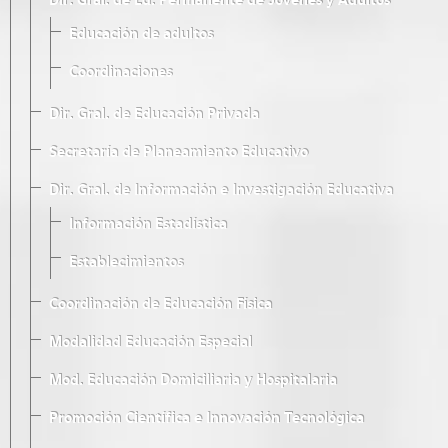
Dir. Gral. de Ed. Permanente de Jóvenes y Adultos
Educación de adultos
Coordinaciones
Dir. Gral. de Educación Privada
Secretaría de Planeamiento Educativo
Dir. Gral. de Información e Investigación Educativa
Información Estadística
Establecimientos
Coordinación de Educación Física
Modalidad Educación Especial
Mod. Educación Domiciliaria y Hospitalaria
Promoción Científica e Innovación Tecnológica