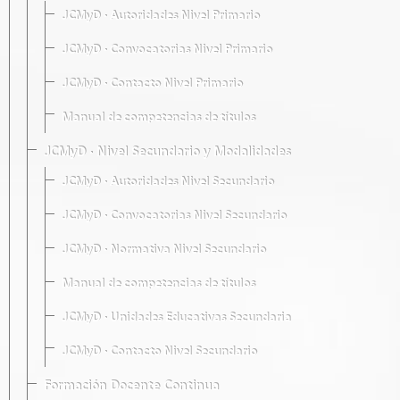
JCMyD · Autoridades Nivel Primario
JCMyD · Convocatorias Nivel Primario
JCMyD · Contacto Nivel Primario
Manual de competencias de títulos
JCMyD · Nivel Secundario y Modalidades
JCMyD · Autoridades Nivel Secundario
JCMyD · Convocatorias Nivel Secundario
JCMyD · Normativa Nivel Secundario
Manual de competencias de títulos
JCMyD · Unidades Educativas Secundaria
JCMyD · Contacto Nivel Secundario
Formación Docente Continua