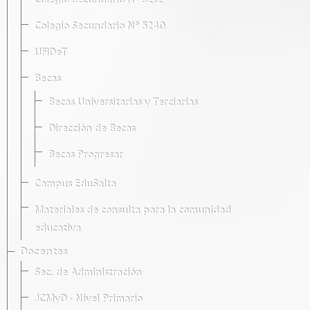
Colegio Secundario Nº 5212
Colegio Secundario Nº 5240
UFIDeT
Becas
Becas Universitarias y Terciarias
Dirección de Becas
Becas Progresar
Campus EduSalta
Materiales de consulta para la comunidad
educativa
Docentes
Sec. de Administración
JCMyD · Nivel Primario