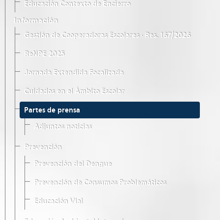
Educación Contexto de Encierro
Información
Gestión de Cooperadoras Escolares · Res. 167/2026
ReNPE 2025
Jornada Extendida Focalizada
Cuidados en el Ámbito Escolar
Partes de prensa
Adjuntos noticias
Prevención
Prevención del Dengue
Prevención de Consumos Problemáticos
Educación Vial