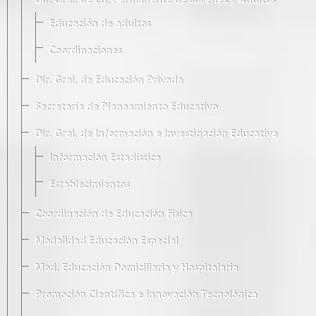
Dir. Gral. de Ed. Permanente de Jóvenes y Adultos
Educación de adultos
Coordinaciones
Dir. Gral. de Educación Privada
Secretaría de Planeamiento Educativo
Dir. Gral. de Información e Investigación Educativa
Información Estadística
Establecimientos
Coordinación de Educación Física
Modalidad Educación Especial
Mod. Educación Domiciliaria y Hospitalaria
Promoción Científica e Innovación Tecnológica