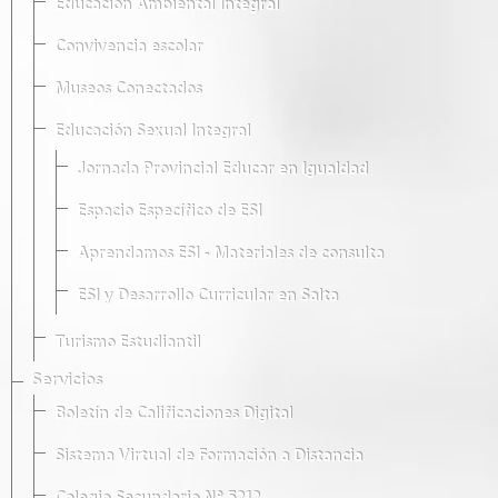
Educación Ambiental Integral
Convivencia escolar
Museos Conectados
Educación Sexual Integral
Jornada Provincial Educar en Igualdad
Espacio Específico de ESI
Aprendamos ESI - Materiales de consulta
ESI y Desarrollo Curricular en Salta
Turismo Estudiantil
Servicios
Boletín de Calificaciones Digital
Sistema Virtual de Formación a Distancia