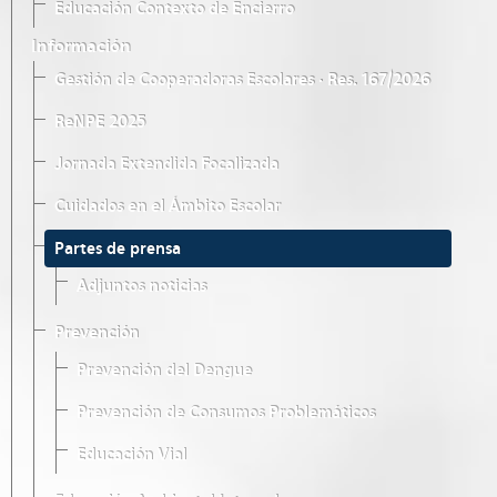
Educación Contexto de Encierro
Información
Gestión de Cooperadoras Escolares · Res. 167/2026
ReNPE 2025
Jornada Extendida Focalizada
Cuidados en el Ámbito Escolar
Partes de prensa
Adjuntos noticias
Prevención
Prevención del Dengue
Prevención de Consumos Problemáticos
Educación Vial