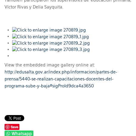
También participaron los supervisores de educación primaria,
Víctor Rivas y Delia Sayquita.
View the embedded image gallery online at:
http://edusalta.gov.ar/index.php/informacion/partes-de-
prensa/5440-se-realizan-capacitaciones-docentes-del-
programa-sube-y-baja#sigProId9dca4a3650
Save
Whatsapp