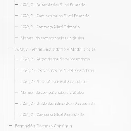
JCMyD · Autoridades Nivel Primario
JCMyD · Convocatorias Nivel Primario
JCMyD · Contacto Nivel Primario
Manual de competencias de títulos
JCMyD · Nivel Secundario y Modalidades
JCMyD · Autoridades Nivel Secundario
JCMyD · Convocatorias Nivel Secundario
JCMyD · Normativa Nivel Secundario
Manual de competencias de títulos
JCMyD · Unidades Educativas Secundaria
JCMyD · Contacto Nivel Secundario
Formación Docente Continua