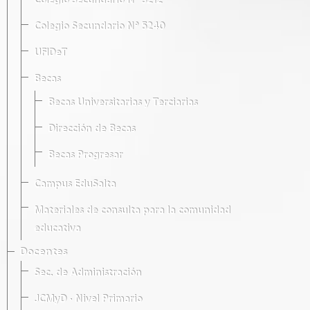
Colegio Secundario Nº 5212
Colegio Secundario Nº 5240
UFIDeT
Becas
Becas Universitarias y Terciarias
Dirección de Becas
Becas Progresar
Campus EduSalta
Materiales de consulta para la comunidad
educativa
Docentes
Sec. de Administración
JCMyD · Nivel Primario