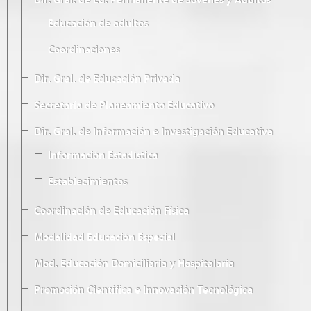
Dir. Gral. de Ed. Permanente de Jóvenes y Adultos
Educación de adultos
Coordinaciones
Dir. Gral. de Educación Privada
Secretaría de Planeamiento Educativo
Dir. Gral. de Información e Investigación Educativa
Información Estadística
Establecimientos
Coordinación de Educación Física
Modalidad Educación Especial
Mod. Educación Domiciliaria y Hospitalaria
Promoción Científica e Innovación Tecnológica