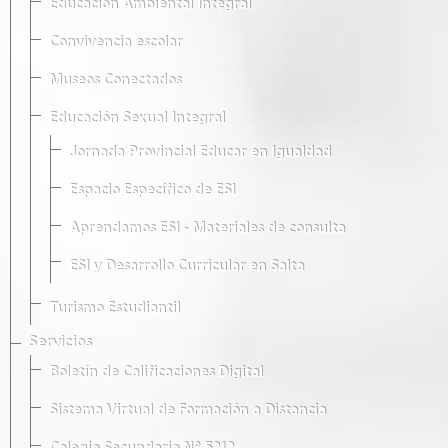
Educación Ambiental Integral
Convivencia escolar
Museos Conectados
Educación Sexual Integral
Jornada Provincial Educar en Igualdad
Espacio Específico de ESI
Aprendamos ESI - Materiales de consulta
ESI y Desarrollo Curricular en Salta
Turismo Estudiantil
Servicios
Boletín de Calificaciones Digital
Sistema Virtual de Formación a Distancia