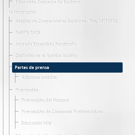
Educación Contexto de Encierro
Información
Gestión de Cooperadoras Escolares · Res. 167/2026
ReNPE 2025
Jornada Extendida Focalizada
Cuidados en el Ámbito Escolar
Partes de prensa
Adjuntos noticias
Prevención
Prevención del Dengue
Prevención de Consumos Problemáticos
Educación Vial