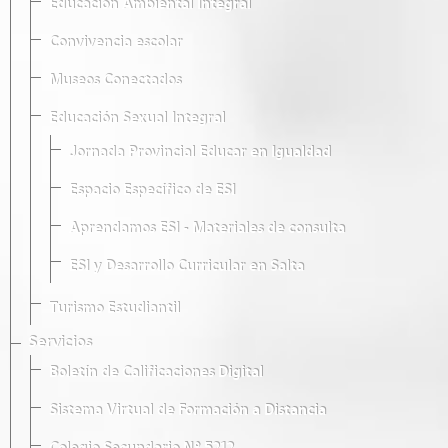
Educación Ambiental Integral
Convivencia escolar
Museos Conectados
Educación Sexual Integral
Jornada Provincial Educar en Igualdad
Espacio Específico de ESI
Aprendamos ESI - Materiales de consulta
ESI y Desarrollo Curricular en Salta
Turismo Estudiantil
Servicios
Boletín de Calificaciones Digital
Sistema Virtual de Formación a Distancia