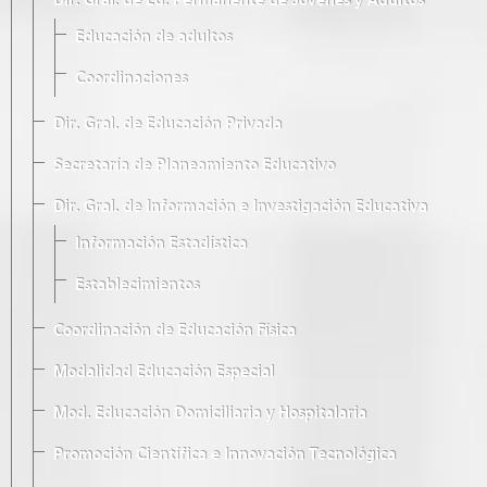
Dir. Gral. de Ed. Permanente de Jóvenes y Adultos
Educación de adultos
Coordinaciones
Dir. Gral. de Educación Privada
Secretaría de Planeamiento Educativo
Dir. Gral. de Información e Investigación Educativa
Información Estadística
Establecimientos
Coordinación de Educación Física
Modalidad Educación Especial
Mod. Educación Domiciliaria y Hospitalaria
Promoción Científica e Innovación Tecnológica