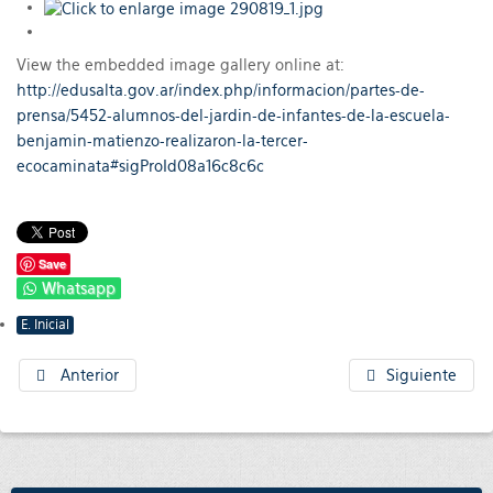
View the embedded image gallery online at:
http://edusalta.gov.ar/index.php/informacion/partes-de-
prensa/5452-alumnos-del-jardin-de-infantes-de-la-escuela-
benjamin-matienzo-realizaron-la-tercer-
ecocaminata#sigProId08a16c8c6c
Save
Whatsapp
E. Inicial
Anterior
Siguiente