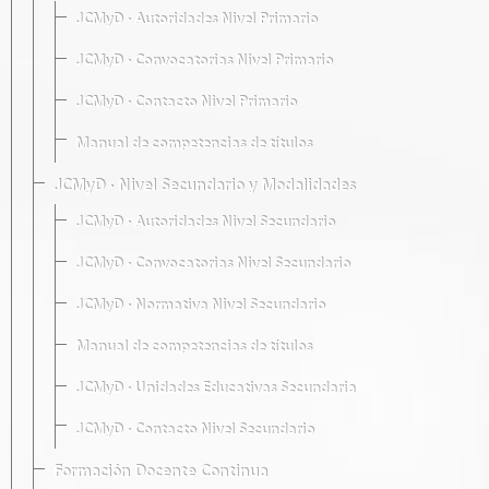
JCMyD · Autoridades Nivel Primario
JCMyD · Convocatorias Nivel Primario
JCMyD · Contacto Nivel Primario
Manual de competencias de títulos
JCMyD · Nivel Secundario y Modalidades
JCMyD · Autoridades Nivel Secundario
JCMyD · Convocatorias Nivel Secundario
JCMyD · Normativa Nivel Secundario
Manual de competencias de títulos
JCMyD · Unidades Educativas Secundaria
JCMyD · Contacto Nivel Secundario
Formación Docente Continua