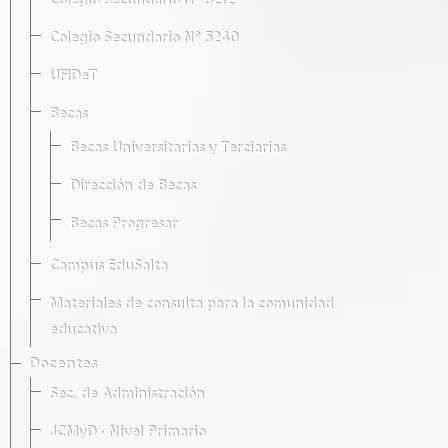
Colegio Secundario Nº 5212
Colegio Secundario Nº 5240
UFIDeT
Becas
Becas Universitarias y Terciarias
Dirección de Becas
Becas Progresar
Campus EduSalta
Materiales de consulta para la comunidad
educativa
Docentes
Sec. de Administración
JCMyD · Nivel Primario