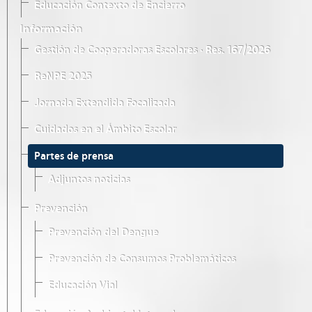
Educación Contexto de Encierro
Información
Gestión de Cooperadoras Escolares · Res. 167/2026
ReNPE 2025
Jornada Extendida Focalizada
Cuidados en el Ámbito Escolar
Partes de prensa
Adjuntos noticias
Prevención
Prevención del Dengue
Prevención de Consumos Problemáticos
Educación Vial