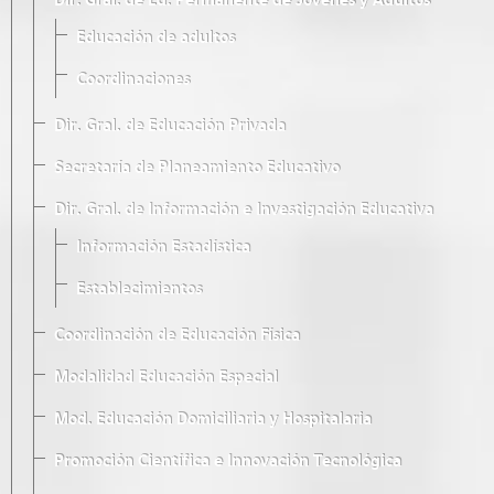
Dir. Gral. de Ed. Permanente de Jóvenes y Adultos
Educación de adultos
Coordinaciones
Dir. Gral. de Educación Privada
Secretaría de Planeamiento Educativo
Dir. Gral. de Información e Investigación Educativa
Información Estadística
Establecimientos
Coordinación de Educación Física
Modalidad Educación Especial
Mod. Educación Domiciliaria y Hospitalaria
Promoción Científica e Innovación Tecnológica