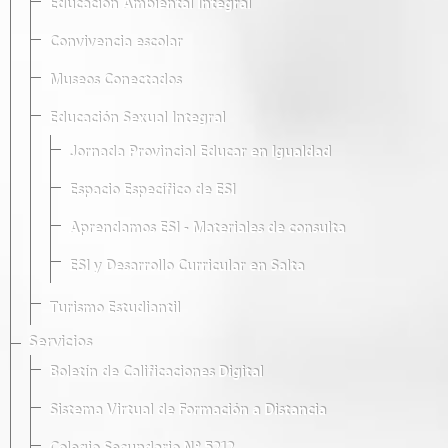
Educación Ambiental Integral
Convivencia escolar
Museos Conectados
Educación Sexual Integral
Jornada Provincial Educar en Igualdad
Espacio Específico de ESI
Aprendamos ESI - Materiales de consulta
ESI y Desarrollo Curricular en Salta
Turismo Estudiantil
Servicios
Boletín de Calificaciones Digital
Sistema Virtual de Formación a Distancia