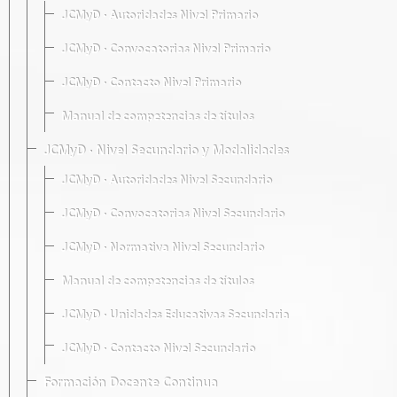
JCMyD · Autoridades Nivel Primario
JCMyD · Convocatorias Nivel Primario
JCMyD · Contacto Nivel Primario
Manual de competencias de títulos
JCMyD · Nivel Secundario y Modalidades
JCMyD · Autoridades Nivel Secundario
JCMyD · Convocatorias Nivel Secundario
JCMyD · Normativa Nivel Secundario
Manual de competencias de títulos
JCMyD · Unidades Educativas Secundaria
JCMyD · Contacto Nivel Secundario
Formación Docente Continua