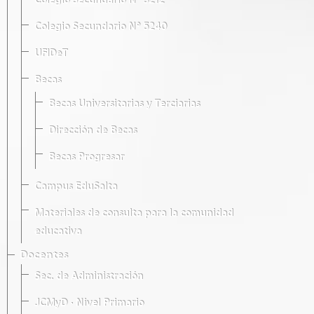
Colegio Secundario Nº 5212
Colegio Secundario Nº 5240
UFIDeT
Becas
Becas Universitarias y Terciarias
Dirección de Becas
Becas Progresar
Campus EduSalta
Materiales de consulta para la comunidad
educativa
Docentes
Sec. de Administración
JCMyD · Nivel Primario