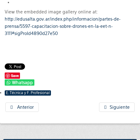
View the embedded image gallery online at:
http://edusalta.gov.ar/index.php/informacion/partes-de-
prensa/5597-capacitacion-sobre-drones-en-la-eet-n-
3111#sigProId4890d27e50
Save
Whatsapp
E. Técnica y F. Profesional
Anterior
Siguiente