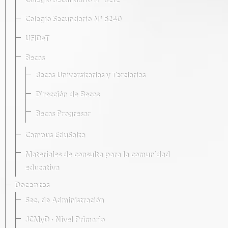
Colegio Secundario Nº 5212
Colegio Secundario Nº 5240
UFIDeT
Becas
Becas Universitarias y Terciarias
Dirección de Becas
Becas Progresar
Campus EduSalta
Materiales de consulta para la comunidad
educativa
Docentes
Sec. de Administración
JCMyD · Nivel Primario