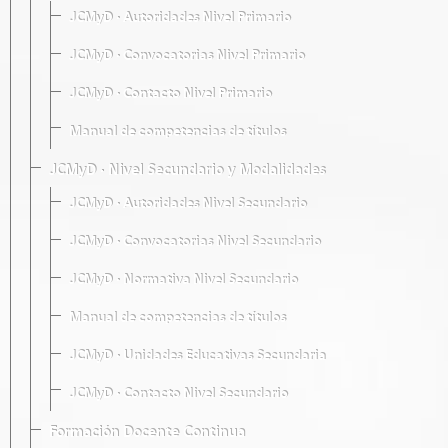
JCMyD · Autoridades Nivel Primario
JCMyD · Convocatorias Nivel Primario
JCMyD · Contacto Nivel Primario
Manual de competencias de títulos
JCMyD · Nivel Secundario y Modalidades
JCMyD · Autoridades Nivel Secundario
JCMyD · Convocatorias Nivel Secundario
JCMyD · Normativa Nivel Secundario
Manual de competencias de títulos
JCMyD · Unidades Educativas Secundaria
JCMyD · Contacto Nivel Secundario
Formación Docente Continua