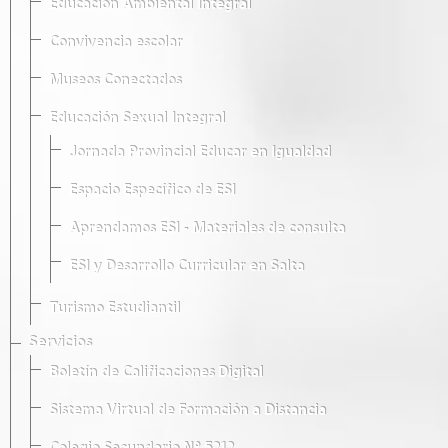
Educación Ambiental Integral
Convivencia escolar
Museos Conectados
Educación Sexual Integral
Jornada Provincial Educar en Igualdad
Espacio Específico de ESI
Aprendamos ESI - Materiales de consulta
ESI y Desarrollo Curricular en Salta
Turismo Estudiantil
Servicios
Boletín de Calificaciones Digital
Sistema Virtual de Formación a Distancia