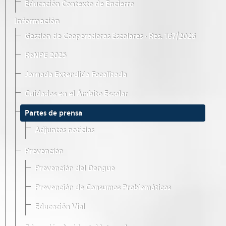
Educación Contexto de Encierro
Información
Gestión de Cooperadoras Escolares · Res. 167/2026
ReNPE 2025
Jornada Extendida Focalizada
Cuidados en el Ámbito Escolar
Partes de prensa
Adjuntos noticias
Prevención
Prevención del Dengue
Prevención de Consumos Problemáticos
Educación Vial