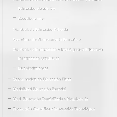
Dir. Gral. de Ed. Permanente de Jóvenes y Adultos
Educación de adultos
Coordinaciones
Dir. Gral. de Educación Privada
Secretaría de Planeamiento Educativo
Dir. Gral. de Información e Investigación Educativa
Información Estadística
Establecimientos
Coordinación de Educación Física
Modalidad Educación Especial
Mod. Educación Domiciliaria y Hospitalaria
Promoción Científica e Innovación Tecnológica