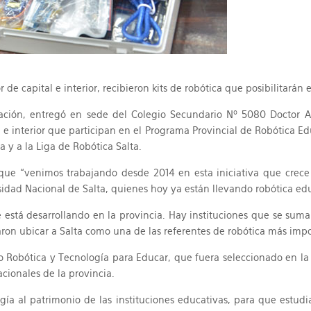
 de capital e interior, recibieron kits de robótica que posibilitarán 
cación, entregó en sede del Colegio Secundario Nº 5080 Doctor A
al e interior que participan en el Programa Provincial de Robótica E
 y a la Liga de Robótica Salta.
vo que “venimos trabajando desde 2014 en esta iniciativa que cre
sidad Nacional de Salta, quienes hoy ya están llevando robótica edu
se está desarrollando en la provincia. Hay instituciones que se sum
on ubicar a Salta como una de las referentes de robótica más import
cto Robótica y Tecnología para Educar, que fuera seleccionado en 
cionales de la provincia.
ogía al patrimonio de las instituciones educativas, para que estud