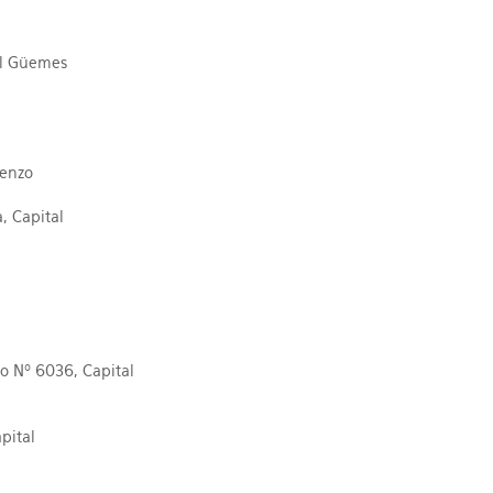
al Güemes
renzo
, Capital
o Nº 6036, Capital
pital