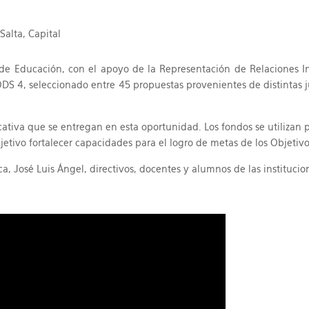
Salta, Capital
o de Educación, con el apoyo de la Representación de Relaciones In
S 4, seleccionado entre 45 propuestas provenientes de distintas jur
ativa que se entregan en esta oportunidad. Los fondos se utilizan p
ivo fortalecer capacidades para el logro de metas de los Objetivos
ca, José Luis Ángel, directivos, docentes y alumnos de las institucio