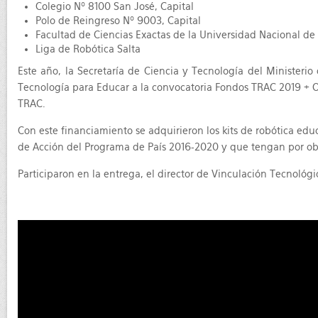
Colegio Nº 8100 San José, Capital
Polo de Reingreso Nº 9003, Capital
Facultad de Ciencias Exactas de la Universidad Nacional de 
Liga de Robótica Salta
Este año, la Secretaría de Ciencia y Tecnología del Ministeri
Tecnología para Educar a la convocatoria Fondos TRAC 2019 + OD
TRAC.
Con este financiamiento se adquirieron los kits de robótica educ
de Acción del Programa de País 2016-2020 y que tengan por objet
Participaron en la entrega, el director de Vinculación Tecnológi