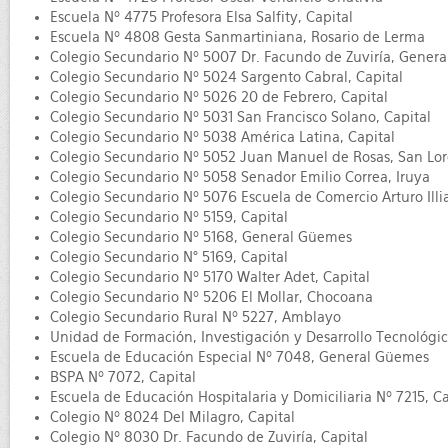
Escuela Nº 4775 Profesora Elsa Salfity, Capital
Escuela Nº 4808 Gesta Sanmartiniana, Rosario de Lerma
Colegio Secundario Nº 5007 Dr. Facundo de Zuviría, Gener
Colegio Secundario Nº 5024 Sargento Cabral, Capital
Colegio Secundario Nº 5026 20 de Febrero, Capital
Colegio Secundario Nº 5031 San Francisco Solano, Capital
Colegio Secundario Nº 5038 América Latina, Capital
Colegio Secundario Nº 5052 Juan Manuel de Rosas, San Lo
Colegio Secundario Nº 5058 Senador Emilio Correa, Iruya
Colegio Secundario Nº 5076 Escuela de Comercio Arturo Illia
Colegio Secundario Nº 5159, Capital
Colegio Secundario Nº 5168, General Güemes
Colegio Secundario N° 5169, Capital
Colegio Secundario Nº 5170 Walter Adet, Capital
Colegio Secundario Nº 5206 El Mollar, Chocoana
Colegio Secundario Rural Nº 5227, Amblayo
Unidad de Formación, Investigación y Desarrollo Tecnológic
Escuela de Educación Especial Nº 7048, General Güemes
BSPA Nº 7072, Capital
Escuela de Educación Hospitalaria y Domiciliaria Nº 7215, Ca
Colegio Nº 8024 Del Milagro, Capital
Colegio Nº 8030 Dr. Facundo de Zuviría, Capital