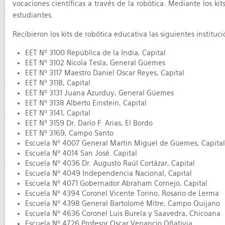
vocaciones científicas a través de la robótica. Mediante los ki
estudiantes.
Recibieron los kits de robótica educativa las siguientes instituci
EET Nº 3100 República de la India, Capital
EET Nº 3102 Nicola Tesla, General Güemes
EET Nº 3117 Maestro Daniel Oscar Reyes, Capital
EET Nº 3118, Capital
EET Nº 3131 Juana Azurduy, General Güemes
EET Nº 3138 Alberto Einstein, Capital
EET Nº 3141, Capital
EET Nº 3159 Dr. Darío F. Arias, El Bordo
EET Nº 3169, Campo Santo
Escuela Nº 4007 General Martin Miguel de Güemes, Capital
Escuela Nº 4014 San José. Capital
Escuela Nº 4036 Dr. Augusto Raúl Cortázar, Capital
Escuela Nº 4049 Independencia Nacional, Capital
Escuela Nº 4071 Gobernador Abraham Cornejo, Capital
Escuela Nº 4394 Coronel Vicente Torino, Rosario de Lerma
Escuela Nº 4398 General Bartolomé Mitre, Campo Quijano
Escuela Nº 4636 Coronel Luis Burela y Saavedra, Chicoana
Escuela Nº 4726 Profesor Oscar Venancio Oñativia