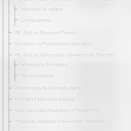
Dir. Gral. de Ed. Permanente de Jóvenes y Adultos
Educación de adultos
Coordinaciones
Dir. Gral. de Educación Privada
Secretaría de Planeamiento Educativo
Dir. Gral. de Información e Investigación Educativa
Información Estadística
Establecimientos
Coordinación de Educación Física
Modalidad Educación Especial
Mod. Educación Domiciliaria y Hospitalaria
Promoción Científica e Innovación Tecnológica