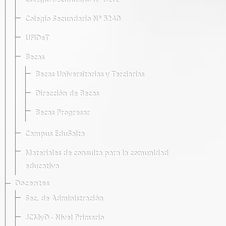
Colegio Secundario Nº 5212
Colegio Secundario Nº 5240
UFIDeT
Becas
Becas Universitarias y Terciarias
Dirección de Becas
Becas Progresar
Campus EduSalta
Materiales de consulta para la comunidad
educativa
Docentes
Sec. de Administración
JCMyD · Nivel Primario