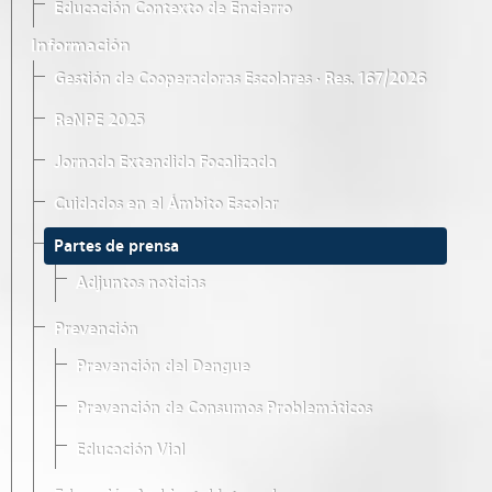
Educación Contexto de Encierro
Información
Gestión de Cooperadoras Escolares · Res. 167/2026
ReNPE 2025
Jornada Extendida Focalizada
Cuidados en el Ámbito Escolar
Partes de prensa
Adjuntos noticias
Prevención
Prevención del Dengue
Prevención de Consumos Problemáticos
Educación Vial