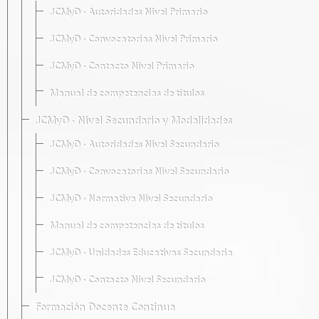
JCMyD · Autoridades Nivel Primario
JCMyD · Convocatorias Nivel Primario
JCMyD · Contacto Nivel Primario
Manual de competencias de títulos
JCMyD · Nivel Secundario y Modalidades
JCMyD · Autoridades Nivel Secundario
JCMyD · Convocatorias Nivel Secundario
JCMyD · Normativa Nivel Secundario
Manual de competencias de títulos
JCMyD · Unidades Educativas Secundaria
JCMyD · Contacto Nivel Secundario
Formación Docente Continua