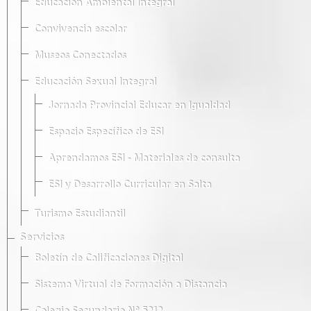
Educación Ambiental Integral
Convivencia escolar
Museos Conectados
Educación Sexual Integral
Jornada Provincial Educar en Igualdad
Espacio Específico de ESI
Aprendamos ESI - Materiales de consulta
ESI y Desarrollo Curricular en Salta
Turismo Estudiantil
Servicios
Boletín de Calificaciones Digital
Sistema Virtual de Formación a Distancia