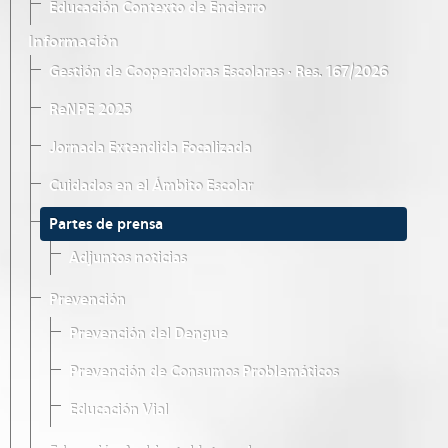
Educación Contexto de Encierro
Información
Gestión de Cooperadoras Escolares · Res. 167/2026
ReNPE 2025
Jornada Extendida Focalizada
Cuidados en el Ámbito Escolar
Partes de prensa
Adjuntos noticias
Prevención
Prevención del Dengue
Prevención de Consumos Problemáticos
Educación Vial