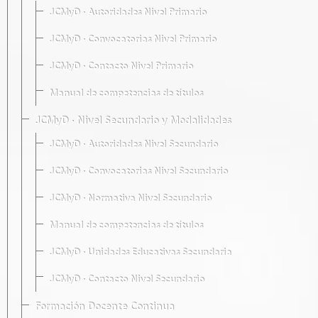
JCMyD · Autoridades Nivel Primario
JCMyD · Convocatorias Nivel Primario
JCMyD · Contacto Nivel Primario
Manual de competencias de títulos
JCMyD · Nivel Secundario y Modalidades
JCMyD · Autoridades Nivel Secundario
JCMyD · Convocatorias Nivel Secundario
JCMyD · Normativa Nivel Secundario
Manual de competencias de títulos
JCMyD · Unidades Educativas Secundaria
JCMyD · Contacto Nivel Secundario
Formación Docente Continua