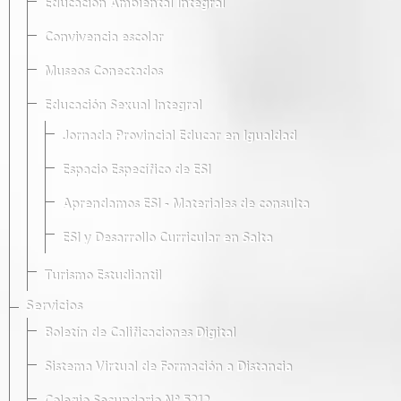
Educación Ambiental Integral
Convivencia escolar
Museos Conectados
Educación Sexual Integral
Jornada Provincial Educar en Igualdad
Espacio Específico de ESI
Aprendamos ESI - Materiales de consulta
ESI y Desarrollo Curricular en Salta
Turismo Estudiantil
Servicios
Boletín de Calificaciones Digital
Sistema Virtual de Formación a Distancia