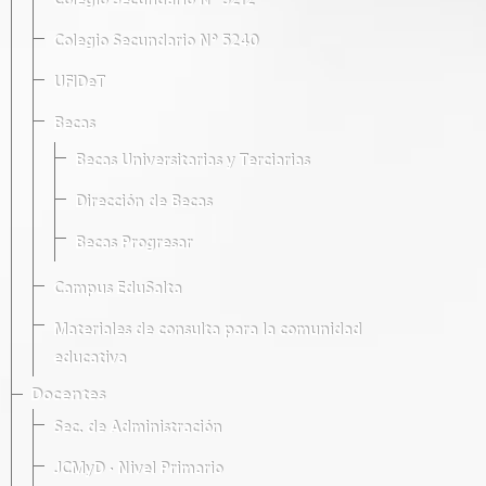
Colegio Secundario Nº 5212
Colegio Secundario Nº 5240
UFIDeT
Becas
Becas Universitarias y Terciarias
Dirección de Becas
Becas Progresar
Campus EduSalta
Materiales de consulta para la comunidad
educativa
Docentes
Sec. de Administración
JCMyD · Nivel Primario