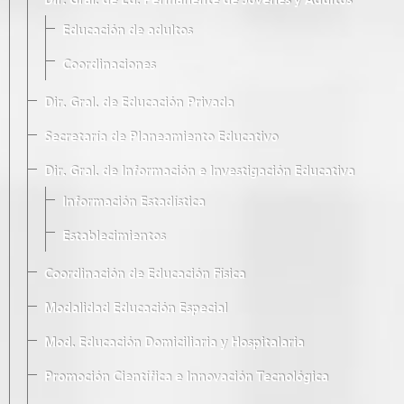
Dir. Gral. de Ed. Permanente de Jóvenes y Adultos
Educación de adultos
Coordinaciones
Dir. Gral. de Educación Privada
Secretaría de Planeamiento Educativo
Dir. Gral. de Información e Investigación Educativa
Información Estadística
Establecimientos
Coordinación de Educación Física
Modalidad Educación Especial
Mod. Educación Domiciliaria y Hospitalaria
Promoción Científica e Innovación Tecnológica