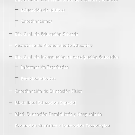
Dir. Gral. de Ed. Permanente de Jóvenes y Adultos
Educación de adultos
Coordinaciones
Dir. Gral. de Educación Privada
Secretaría de Planeamiento Educativo
Dir. Gral. de Información e Investigación Educativa
Información Estadística
Establecimientos
Coordinación de Educación Física
Modalidad Educación Especial
Mod. Educación Domiciliaria y Hospitalaria
Promoción Científica e Innovación Tecnológica