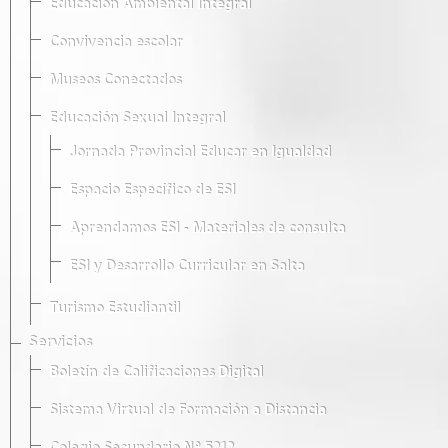
Educación Ambiental Integral
Convivencia escolar
Museos Conectados
Educación Sexual Integral
Jornada Provincial Educar en Igualdad
Espacio Específico de ESI
Aprendamos ESI - Materiales de consulta
ESI y Desarrollo Curricular en Salta
Turismo Estudiantil
Servicios
Boletín de Calificaciones Digital
Sistema Virtual de Formación a Distancia