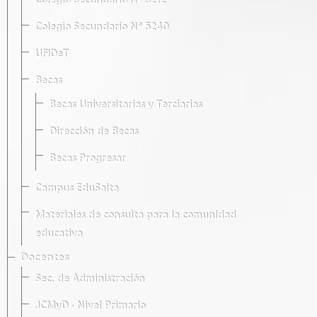
Colegio Secundario Nº 5212
Colegio Secundario Nº 5240
UFIDeT
Becas
Becas Universitarias y Terciarias
Dirección de Becas
Becas Progresar
Campus EduSalta
Materiales de consulta para la comunidad
educativa
Docentes
Sec. de Administración
JCMyD · Nivel Primario