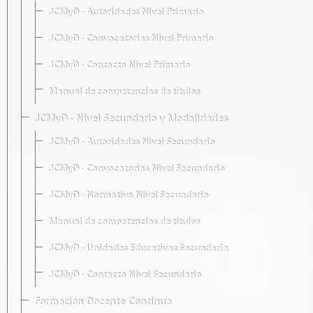
JCMyD · Autoridades Nivel Primario
JCMyD · Convocatorias Nivel Primario
JCMyD · Contacto Nivel Primario
Manual de competencias de títulos
JCMyD · Nivel Secundario y Modalidades
JCMyD · Autoridades Nivel Secundario
JCMyD · Convocatorias Nivel Secundario
JCMyD · Normativa Nivel Secundario
Manual de competencias de títulos
JCMyD · Unidades Educativas Secundaria
JCMyD · Contacto Nivel Secundario
Formación Docente Continua