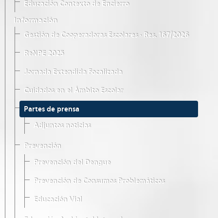
Educación Contexto de Encierro
Información
Gestión de Cooperadoras Escolares · Res. 167/2026
ReNPE 2025
Jornada Extendida Focalizada
Cuidados en el Ámbito Escolar
Partes de prensa
Adjuntos noticias
Prevención
Prevención del Dengue
Prevención de Consumos Problemáticos
Educación Vial