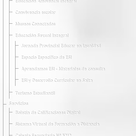
Educación Ambiental Integral
Convivencia escolar
Museos Conectados
Educación Sexual Integral
Jornada Provincial Educar en Igualdad
Espacio Específico de ESI
Aprendamos ESI - Materiales de consulta
ESI y Desarrollo Curricular en Salta
Turismo Estudiantil
Servicios
Boletín de Calificaciones Digital
Sistema Virtual de Formación a Distancia