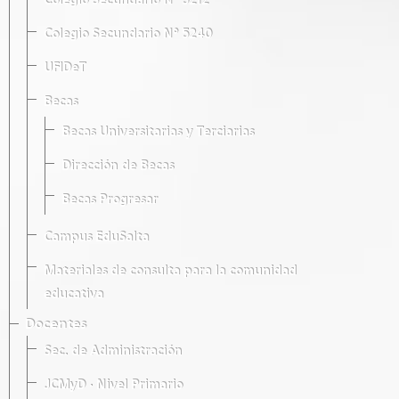
Colegio Secundario Nº 5212
Colegio Secundario Nº 5240
UFIDeT
Becas
Becas Universitarias y Terciarias
Dirección de Becas
Becas Progresar
Campus EduSalta
Materiales de consulta para la comunidad
educativa
Docentes
Sec. de Administración
JCMyD · Nivel Primario