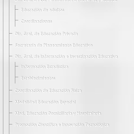
Dir. Gral. de Ed. Permanente de Jóvenes y Adultos
Educación de adultos
Coordinaciones
Dir. Gral. de Educación Privada
Secretaría de Planeamiento Educativo
Dir. Gral. de Información e Investigación Educativa
Información Estadística
Establecimientos
Coordinación de Educación Física
Modalidad Educación Especial
Mod. Educación Domiciliaria y Hospitalaria
Promoción Científica e Innovación Tecnológica