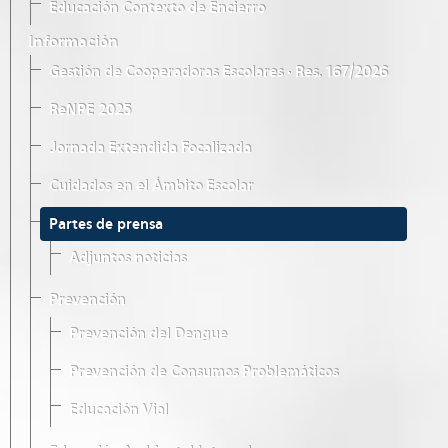
Educación Contexto de Encierro
Información
Gestión de Cooperadoras Escolares · Res. 167/2026
ReNPE 2025
Jornada Extendida Focalizada
Cuidados en el Ámbito Escolar
Partes de prensa
Adjuntos noticias
Prevención
Prevención del Dengue
Prevención de Consumos Problemáticos
Educación Vial