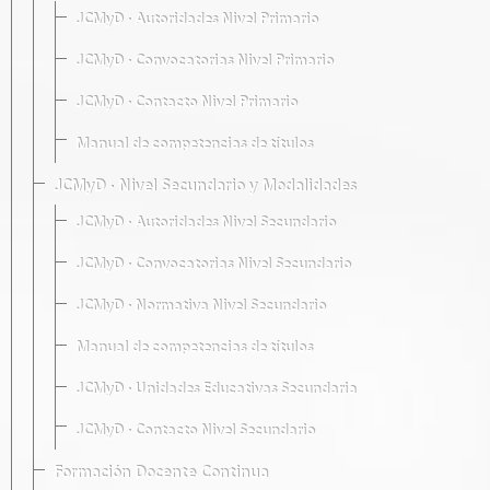
JCMyD · Autoridades Nivel Primario
JCMyD · Convocatorias Nivel Primario
JCMyD · Contacto Nivel Primario
Manual de competencias de títulos
JCMyD · Nivel Secundario y Modalidades
JCMyD · Autoridades Nivel Secundario
JCMyD · Convocatorias Nivel Secundario
JCMyD · Normativa Nivel Secundario
Manual de competencias de títulos
JCMyD · Unidades Educativas Secundaria
JCMyD · Contacto Nivel Secundario
Formación Docente Continua