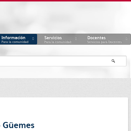
Información
Servicios
Docentes
Para la comunidad
Para la comunidad
Servicios para Docentes
to Güemes