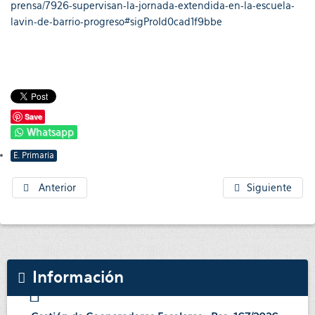
prensa/7926-supervisan-la-jornada-extendida-en-la-escuela-
lavin-de-barrio-progreso#sigProId0cad1f9bbe
Save
Whatsapp
E. Primaria
Anterior
Siguiente
Información