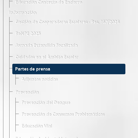
Educación Contexto de Encierro
Información
Gestión de Cooperadoras Escolares · Res. 167/2026
ReNPE 2025
Jornada Extendida Focalizada
Cuidados en el Ámbito Escolar
Partes de prensa
Adjuntos noticias
Prevención
Prevención del Dengue
Prevención de Consumos Problemáticos
Educación Vial