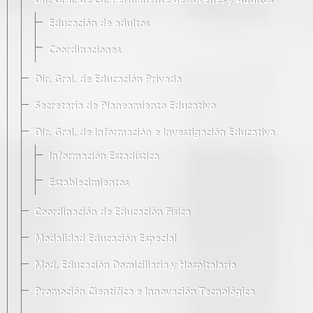
Dir. Gral. de Ed. Permanente de Jóvenes y Adultos
Educación de adultos
Coordinaciones
Dir. Gral. de Educación Privada
Secretaría de Planeamiento Educativo
Dir. Gral. de Información e Investigación Educativa
Información Estadística
Establecimientos
Coordinación de Educación Física
Modalidad Educación Especial
Mod. Educación Domiciliaria y Hospitalaria
Promoción Científica e Innovación Tecnológica