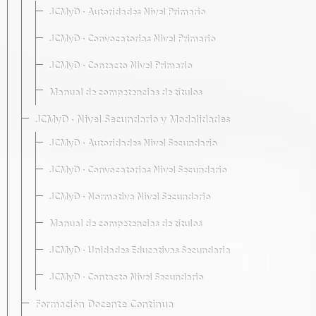
JCMyD · Autoridades Nivel Primario
JCMyD · Convocatorias Nivel Primario
JCMyD · Contacto Nivel Primario
Manual de competencias de títulos
JCMyD · Nivel Secundario y Modalidades
JCMyD · Autoridades Nivel Secundario
JCMyD · Convocatorias Nivel Secundario
JCMyD · Normativa Nivel Secundario
Manual de competencias de títulos
JCMyD · Unidades Educativas Secundaria
JCMyD · Contacto Nivel Secundario
Formación Docente Continua