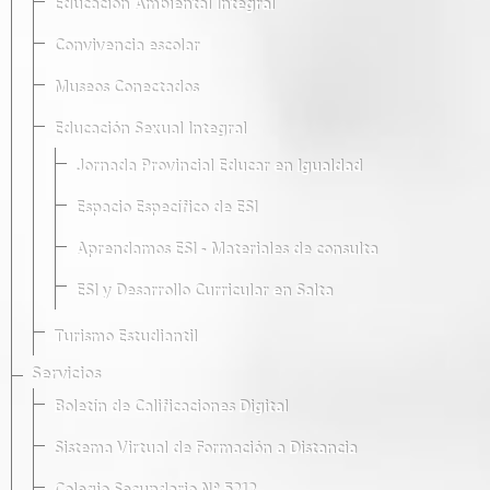
Educación Ambiental Integral
Convivencia escolar
Museos Conectados
Educación Sexual Integral
Jornada Provincial Educar en Igualdad
Espacio Específico de ESI
Aprendamos ESI - Materiales de consulta
ESI y Desarrollo Curricular en Salta
Turismo Estudiantil
Servicios
Boletín de Calificaciones Digital
Sistema Virtual de Formación a Distancia