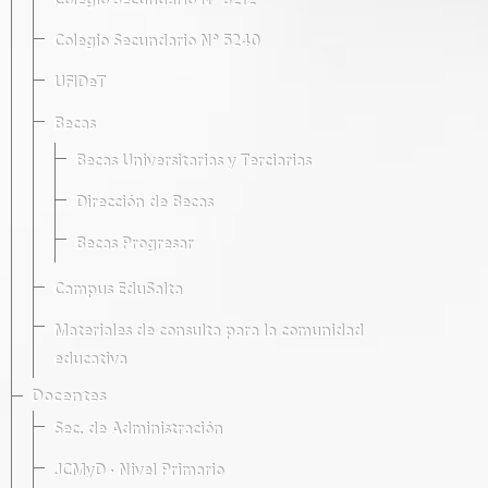
Colegio Secundario Nº 5212
Colegio Secundario Nº 5240
UFIDeT
Becas
Becas Universitarias y Terciarias
Dirección de Becas
Becas Progresar
Campus EduSalta
Materiales de consulta para la comunidad
educativa
Docentes
Sec. de Administración
JCMyD · Nivel Primario