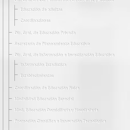
Dir. Gral. de Ed. Permanente de Jóvenes y Adultos
Educación de adultos
Coordinaciones
Dir. Gral. de Educación Privada
Secretaría de Planeamiento Educativo
Dir. Gral. de Información e Investigación Educativa
Información Estadística
Establecimientos
Coordinación de Educación Física
Modalidad Educación Especial
Mod. Educación Domiciliaria y Hospitalaria
Promoción Científica e Innovación Tecnológica