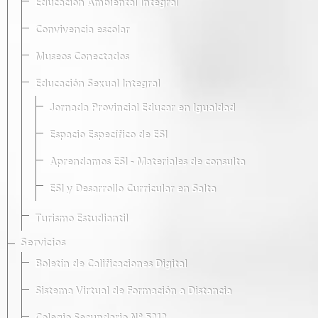
Educación Ambiental Integral
Convivencia escolar
Museos Conectados
Educación Sexual Integral
Jornada Provincial Educar en Igualdad
Espacio Específico de ESI
Aprendamos ESI - Materiales de consulta
ESI y Desarrollo Curricular en Salta
Turismo Estudiantil
Servicios
Boletín de Calificaciones Digital
Sistema Virtual de Formación a Distancia