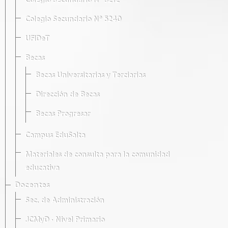
Colegio Secundario Nº 5212
Colegio Secundario Nº 5240
UFIDeT
Becas
Becas Universitarias y Terciarias
Dirección de Becas
Becas Progresar
Campus EduSalta
Materiales de consulta para la comunidad
educativa
Docentes
Sec. de Administración
JCMyD · Nivel Primario