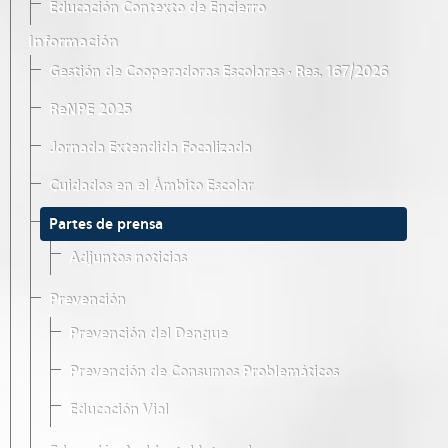
Educación Contexto de Encierro
Información
Gestión de Cooperadoras Escolares · Res. 167/2026
ReNPE 2025
Jornada Extendida Focalizada
Cuidados en el Ámbito Escolar
Partes de prensa
Adjuntos noticias
Prevención
Prevención del Dengue
Prevención de Consumos Problemáticos
Educación Vial