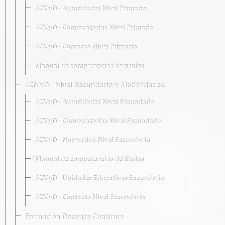
JCMyD · Autoridades Nivel Primario
JCMyD · Convocatorias Nivel Primario
JCMyD · Contacto Nivel Primario
Manual de competencias de títulos
JCMyD · Nivel Secundario y Modalidades
JCMyD · Autoridades Nivel Secundario
JCMyD · Convocatorias Nivel Secundario
JCMyD · Normativa Nivel Secundario
Manual de competencias de títulos
JCMyD · Unidades Educativas Secundaria
JCMyD · Contacto Nivel Secundario
Formación Docente Continua