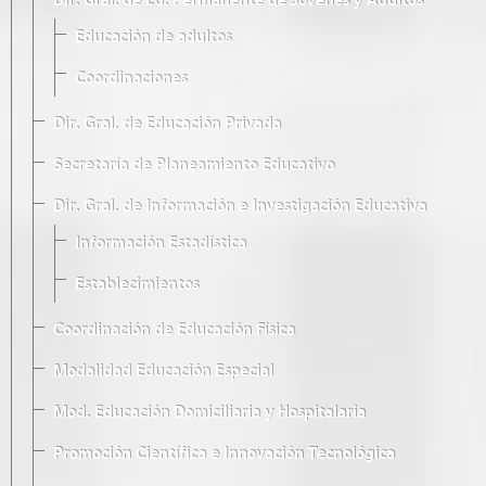
Dir. Gral. de Ed. Permanente de Jóvenes y Adultos
Educación de adultos
Coordinaciones
Dir. Gral. de Educación Privada
Secretaría de Planeamiento Educativo
Dir. Gral. de Información e Investigación Educativa
Información Estadística
Establecimientos
Coordinación de Educación Física
Modalidad Educación Especial
Mod. Educación Domiciliaria y Hospitalaria
Promoción Científica e Innovación Tecnológica