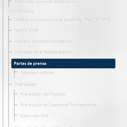
Educación Contexto de Encierro
Información
Gestión de Cooperadoras Escolares · Res. 167/2026
ReNPE 2025
Jornada Extendida Focalizada
Cuidados en el Ámbito Escolar
Partes de prensa
Adjuntos noticias
Prevención
Prevención del Dengue
Prevención de Consumos Problemáticos
Educación Vial