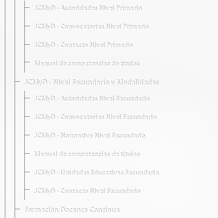
JCMyD · Autoridades Nivel Primario
JCMyD · Convocatorias Nivel Primario
JCMyD · Contacto Nivel Primario
Manual de competencias de títulos
JCMyD · Nivel Secundario y Modalidades
JCMyD · Autoridades Nivel Secundario
JCMyD · Convocatorias Nivel Secundario
JCMyD · Normativa Nivel Secundario
Manual de competencias de títulos
JCMyD · Unidades Educativas Secundaria
JCMyD · Contacto Nivel Secundario
Formación Docente Continua