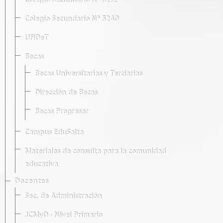
Colegio Secundario Nº 5212
Colegio Secundario Nº 5240
UFIDeT
Becas
Becas Universitarias y Terciarias
Dirección de Becas
Becas Progresar
Campus EduSalta
Materiales de consulta para la comunidad
educativa
Docentes
Sec. de Administración
JCMyD · Nivel Primario