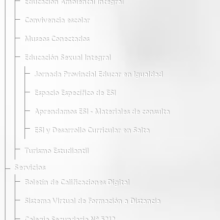
Educación Ambiental Integral
Convivencia escolar
Museos Conectados
Educación Sexual Integral
Jornada Provincial Educar en Igualdad
Espacio Específico de ESI
Aprendamos ESI - Materiales de consulta
ESI y Desarrollo Curricular en Salta
Turismo Estudiantil
Servicios
Boletín de Calificaciones Digital
Sistema Virtual de Formación a Distancia